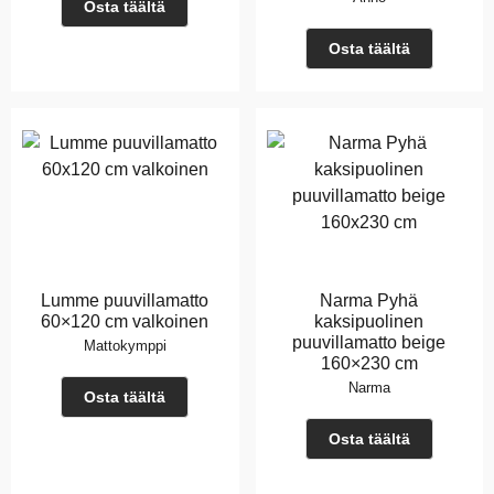
Osta täältä
Osta täältä
Lumme puuvillamatto
Narma Pyhä
60×120 cm valkoinen
kaksipuolinen
puuvillamatto beige
Mattokymppi
160×230 cm
Narma
Osta täältä
Osta täältä