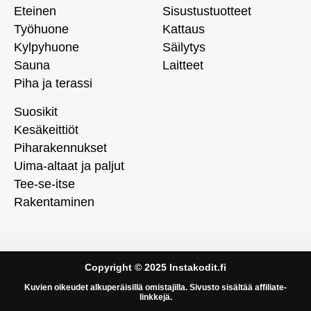
Eteinen
Sisustustuotteet
Työhuone
Kattaus
Kylpyhuone
Säilytys
Sauna
Laitteet
Piha ja terassi
Suosikit
Kesäkeittiöt
Piharakennukset
Uima-altaat ja paljut
Tee-se-itse
Rakentaminen
Copyright © 2025 Instakodit.fi
Kuvien oikeudet alkuperäisillä omistajilla. Sivusto sisältää affiliate-
linkkejä.