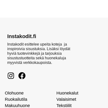
Instakodit.fi
Instakodit esittelee upeita koteja ja
inspiroivia sisustuksia. Lisäksi löydät
hyviä tuotevinkkejä ja tarjouksia
sisustustuotteita sekä huonekaluja
myyvistä verkkokaupoista.
Olohuone
Huonekalut
Ruokailutila
Valaisimet
Makuuhuone
Tekstiilit