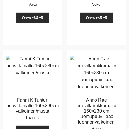
Veke
Veke
Osta täältä
Osta täältä
Fanni K Tunturi
Anno Rae
puuvillamatto 160x230cm
puuvillanukkamatto
valkoinen/musta
160×230 cm
luomupuuvillaaa
Fanni K
luonnonvalkoinen
Anno