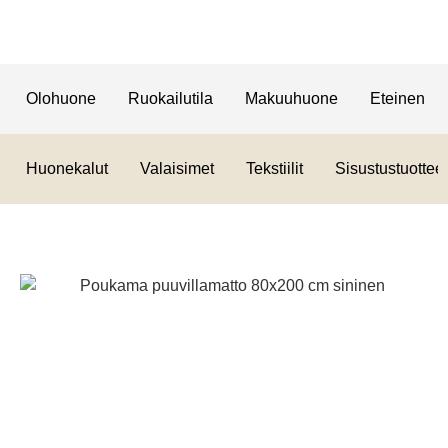
Olohuone
Ruokailutila
Makuuhuone
Eteinen
Huonekalut
Valaisimet
Tekstiilit
Sisustustuotteet