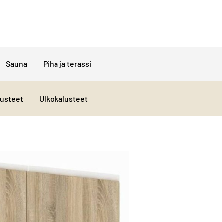
Sauna
Piha ja terassi
lusteet
Ulkokalusteet