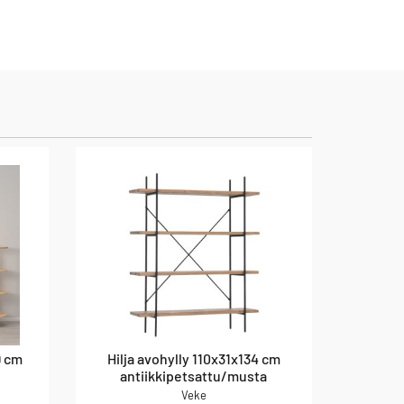
9 cm
Hilja avohylly 110x31x134 cm
antiikkipetsattu/musta
Veke