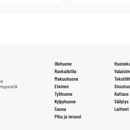
Olohuone
Huoneka
Ruokailutila
Valaisim
a
Makuuhuone
Tekstiili
ja
Eteinen
Sisustus
 myyvistä
Työhuone
Kattaus
Kylpyhuone
Säilytys
Sauna
Laitteet
Piha ja terassi