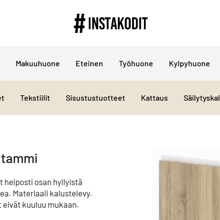
Makuuhuone
Eteinen
Työhuone
Kylpyhuone
et
Tekstiilit
Sisustustuotteet
Kattaus
Säilytyska
l tammi
 helposti osan hyllyistä
a. Materiaali kalustelevy.
t eivät kuuluu mukaan.