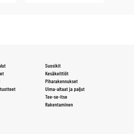
lut
Suosikit
et
Kesäkeittiöt
t
Piharakennukset
tuotteet
Uima-altaat ja paljut
Tee-se-itse
Rakentaminen