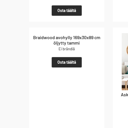
Osta täältä
Braidwood avohylly 169x30x89 cm
öljytty tammi
Ei brändiä
Osta täältä
Ask