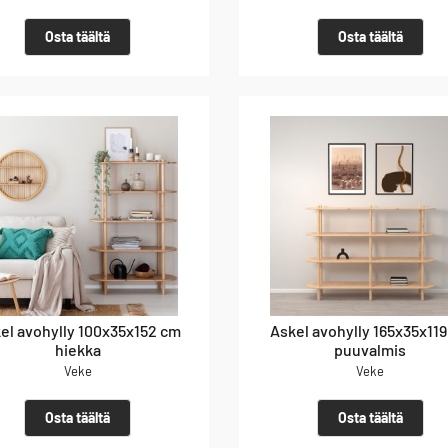
Osta täältä
Osta täältä
el avohylly 100x35x152 cm
Askel avohylly 165x35x11
hiekka
puuvalmis
Veke
Veke
Osta täältä
Osta täältä