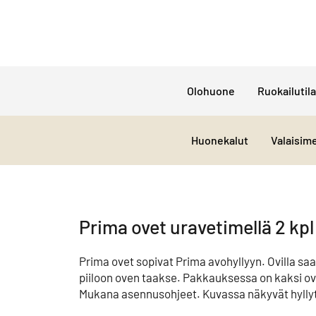
Olohuone
Ruokailutila
Huonekalut
Valaisim
Prima ovet uravetimellä 2 kp
Prima ovet sopivat Prima avohyllyyn. Ovilla saat
piiloon oven taakse. Pakkauksessa on kaksi ove
Mukana asennusohjeet. Kuvassa näkyvät hylly