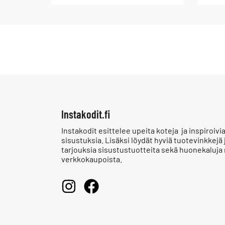
Instakodit.fi
Instakodit esittelee upeita koteja ja inspiroivi
sisustuksia. Lisäksi löydät hyviä tuotevinkkejä 
tarjouksia sisustustuotteita sekä huonekaluja
verkkokaupoista.