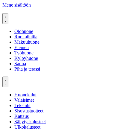
Mene sisältöön
Olohuone
Ruokailutila
Makuuhuone
Eteinen
Työhuone
Kylpyhuone
Sauna
Piha ja terassi
Huonekalut
Valaisimet
Tekstiilit
Sisustustuotteet
Kattaus
Säilytyskalusteet
Ulkokalusteet