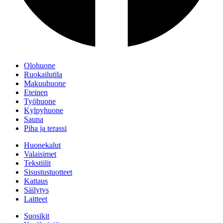
Olohuone
Ruokailutila
Makuuhuone
Eteinen
Työhuone
Kylpyhuone
Sauna
Piha ja terassi
Huonekalut
Valaisimet
Tekstiilit
Sisustustuotteet
Kattaus
Säilytys
Laitteet
Suosikit