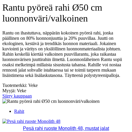
Rantu pyöreä rahi Ø50 cm
luonnonväri/valkoinen
Rantu on ihastuttava, näppärän kokoinen pyöreä rahi, jonka
päällinen on 80% luonnonjuuttia ja 20% puuvillaa. Juutti on
ekologinen, kestävä ja trendikäs luonnon materiaali. Jokainen
kuviointi ja väritys on yksilöllinen luonnonmateriaalista johtuen.
Rahin keskellä kiertää valkoinen puuvillarantu, joka raikastaa
luonnonvärisen juuttirahin ilmettä. Luonnonläheinen Rantu sopii
osaksi melkeimpä millaista sisustusta tahansa. Rahille voi nostaa
rennosti jalat sohvalle istahtaessa tai se toimii tarpeen mukaan
lisäistimena sekä lisälaskutasona. Täytteenä polystyreenipalloja.
Tuotemerkki: Veke
Myyjä: Veke
Siirry kauppaan
Rahit
Pesä rahi ruoste Monolith 48, mustat jalat