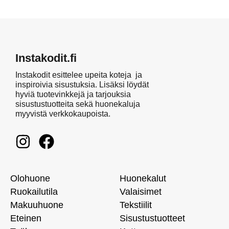
Instakodit.fi
Instakodit esittelee upeita koteja ja
inspiroivia sisustuksia. Lisäksi löydät
hyviä tuotevinkkejä ja tarjouksia
sisustustuotteita sekä huonekaluja
myyvistä verkkokaupoista.
Olohuone
Huonekalut
Ruokailutila
Valaisimet
Makuuhuone
Tekstiilit
Eteinen
Sisustustuotteet