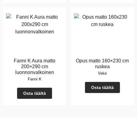
Fanni K Aura matto
Opus matto 160×230 cm
200×290 cm
ruskea
luonnonvalkoinen
Veke
Fanni K
Osta täältä
Osta täältä