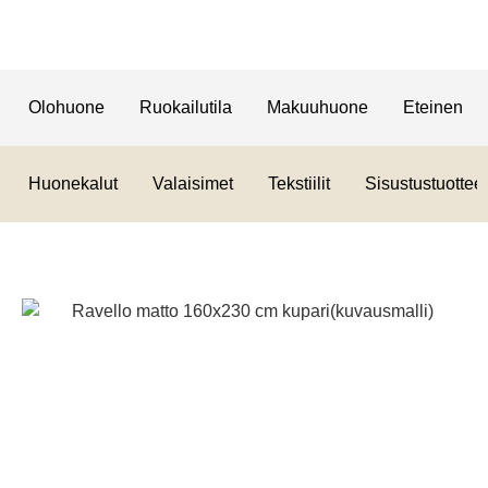
Olohuone
Ruokailutila
Makuuhuone
Eteinen
Huonekalut
Valaisimet
Tekstiilit
Sisustustuotteet