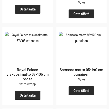
Veke
Osta täältä
Osta täältä
Royal Palace
Samsara matto 95×140 cm
viskoosimatto 67×105 cm
punainen
roosa
Veke
Mattokymppi
Osta täältä
Osta täältä