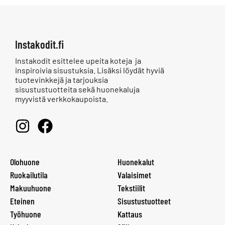
Instakodit.fi
Instakodit esittelee upeita koteja ja
inspiroivia sisustuksia. Lisäksi löydät hyviä
tuotevinkkejä ja tarjouksia
sisustustuotteita sekä huonekaluja
myyvistä verkkokaupoista.
Olohuone
Huonekalut
Ruokailutila
Valaisimet
Makuuhuone
Tekstiilit
Eteinen
Sisustustuotteet
Työhuone
Kattaus