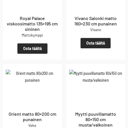
Royal Palace
Vivano Salonki matto
viskoosimatto 135×195 cm
160×230 cm punainen
sininen
Vivano
Mattokymppi
Osta täältä
Osta täältä
Orient matto 80×200 cm
Myytti puuvillamatto
punainen
80×150 cm
musta/valkoinen
Veke