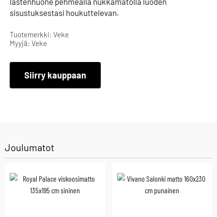
lastenhuone pehmeällä nukkamatolla luoden
sisustuksestasi houkuttelevan.
Tuotemerkki: Veke
Myyjä: Veke
Siirry kauppaan
Joulumatot