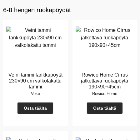
6-8 hengen ruokapöydät
Veini tammi lankkupöytä
Rowico Home Cirrus
230×90 cm valkolakattu
jatkettava ruokapöytä
tammi
190×90+45cm
Veke
Rowico Home
Osta täältä
Osta täältä