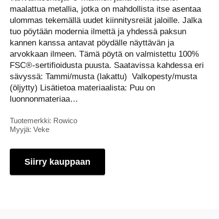
maalattua metallia, jotka on mahdollista itse asentaa
ulommas tekemällä uudet kiinnitysreiät jaloille. Jalka
tuo pöytään modernia ilmettä ja yhdessä paksun
kannen kanssa antavat pöydälle näyttävän ja
arvokkaan ilmeen. Tämä pöytä on valmistettu 100%
FSC®-sertifioidusta puusta. Saatavissa kahdessa eri
sävyssä: Tammi/musta (lakattu) Valkopesty/musta
(öljytty) Lisätietoa materiaalista: Puu on
luonnonmateriaa…
Tuotemerkki: Rowico
Myyjä: Veke
Siirry kauppaan