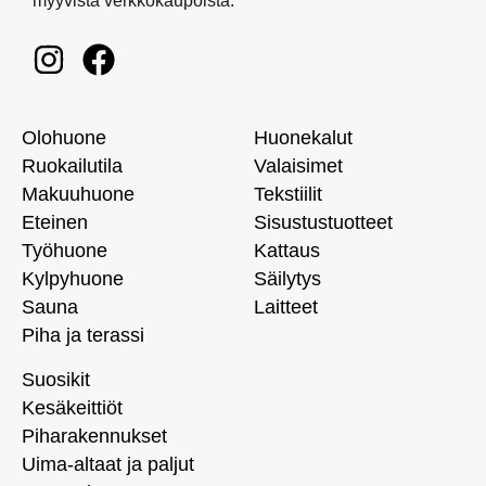
myyvistä verkkokaupoista.
Olohuone
Huonekalut
Ruokailutila
Valaisimet
Makuuhuone
Tekstiilit
Eteinen
Sisustustuotteet
Työhuone
Kattaus
Kylpyhuone
Säilytys
Sauna
Laitteet
Piha ja terassi
Suosikit
Kesäkeittiöt
Piharakennukset
Uima-altaat ja paljut