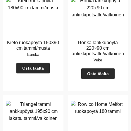
Kielo ruokapöytä 180×90
Honka lankkupöytä
cm tammi/musta
220×90 cm
antiikkipetsattu/valkoinen
Eureka
Veke
Osta täältä
Osta täältä