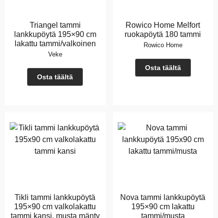
Triangel tammi
Rowico Home Melfort
lankkupöytä 195×90 cm
ruokapöytä 180 tammi
lakattu tammi/valkoinen
Rowico Home
Veke
Osta täältä
Osta täältä
Tikli tammi lankkupöytä
Nova tammi lankkupöytä
195×90 cm valkolakattu
195×90 cm lakattu
tammi kansi, musta mänty
tammi/musta