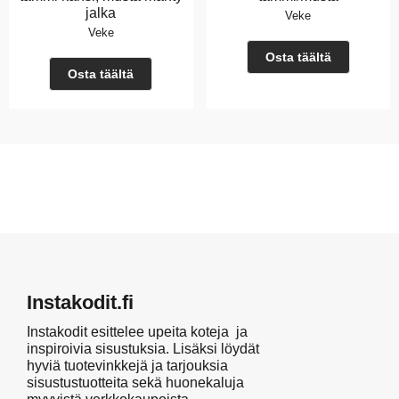
jalka
Veke
Veke
Osta täältä
Osta täältä
Instakodit.fi
Instakodit esittelee upeita koteja ja
inspiroivia sisustuksia. Lisäksi löydät
hyviä tuotevinkkejä ja tarjouksia
sisustustuotteita sekä huonekaluja