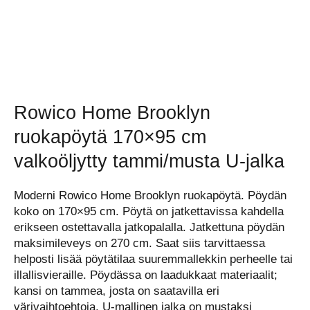
Rowico Home Brooklyn
ruokapöytä 170×95 cm
valkoöljytty tammi/musta U-jalka
Moderni Rowico Home Brooklyn ruokapöytä. Pöydän
koko on 170×95 cm. Pöytä on jatkettavissa kahdella
erikseen ostettavalla jatkopalalla. Jatkettuna pöydän
maksimileveys on 270 cm. Saat siis tarvittaessa
helposti lisää pöytätilaa suuremmallekkin perheelle tai
illallisvieraille. Pöydässa on laadukkaat materiaalit;
kansi on tammea, josta on saatavilla eri
värivaihtoehtoja. U-mallinen jalka on mustaksi