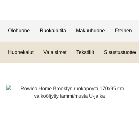
Olohuone
Ruokailutila
Makuuhuone
Eteinen
Huonekalut
Valaisimet
Tekstiilit
Sisustustuotteet