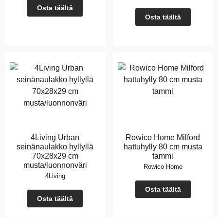
Osta täältä
Osta täältä
4Living Urban
Rowico Home Milford
seinänaulakko hyllyllä
hattuhylly 80 cm musta
70x28x29 cm
tammi
musta/luonnonväri
Rowico Home
4Living
Osta täältä
Osta täältä