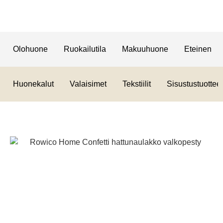
Olohuone
Ruokailutila
Makuuhuone
Eteinen
Huonekalut
Valaisimet
Tekstiilit
Sisustustuotteet