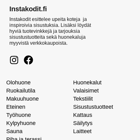
Instakodit.fi
Instakodit esittelee upeita koteja ja
inspiroivia sisustuksia. Lisäksi löydät
hyviä tuotevinkkejä ja tarjouksia
sisustustuotteita sekä huonekaluja
myyvistä verkkokaupoista.
Olohuone
Huonekalut
Ruokailutila
Valaisimet
Makuuhuone
Tekstiilit
Eteinen
Sisustustuotteet
Työhuone
Kattaus
Kylpyhuone
Säilytys
Sauna
Laitteet
Piha ja terassi