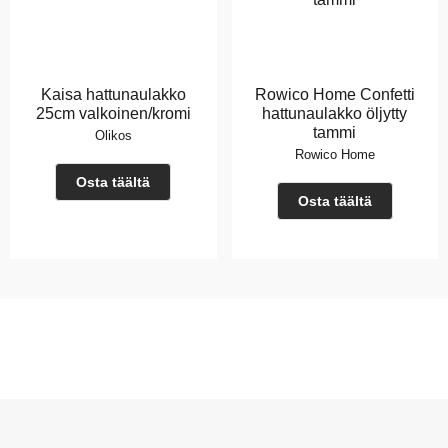
Kaisa hattunaulakko
Rowico Home Confetti
25cm valkoinen/kromi
hattunaulakko öljytty
tammi
Olikos
Rowico Home
Osta täältä
Osta täältä