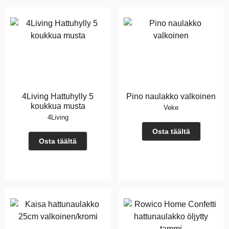
4Living Hattuhylly 5
Pino naulakko valkoinen
koukkua musta
Veke
4Living
Osta täältä
Osta täältä