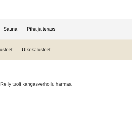
Sauna
Piha ja terassi
usteet
Ulkokalusteet