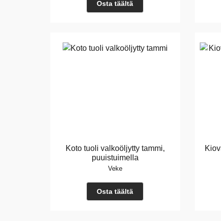
Osta täältä
Koto tuoli valkoöljytty tammi,
Kiov
puuistuimella
Veke
Osta täältä