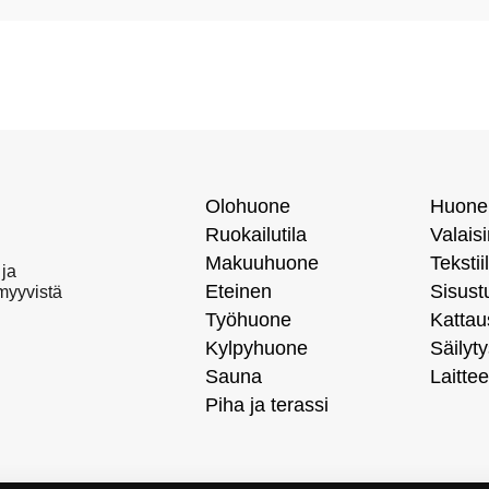
Olohuone
Huone
Ruokailutila
Valais
Makuuhuone
Tekstiil
 ja
Eteinen
Sisust
 myyvistä
Työhuone
Kattau
Kylpyhuone
Säilyty
Sauna
Laittee
Piha ja terassi