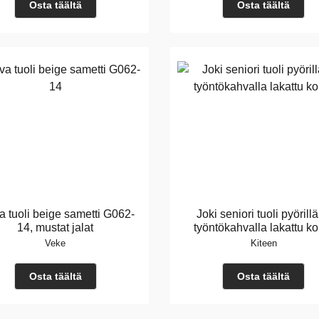
Osta täältä
Osta täältä
a tuoli beige sametti G062-
Joki seniori tuoli pyörillä
14, mustat jalat
työntökahvalla lakattu ko
Veke
Kiteen
Osta täältä
Osta täältä