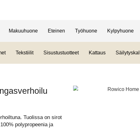
Makuuhuone
Eteinen
Työhuone
Kylpyhuone
met
Tekstiilit
Sisustustuotteet
Kattaus
Säilytyskal
ngasverhoilu
oiltuna. Tuolissa on sirot
s 100% polypropeenia ja