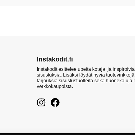
Instakodit.fi
Instakodit esittelee upeita koteja ja inspiroivia
sisustuksia. Lisäksi löydät hyviä tuotevinkkejä
tarjouksia sisustustuotteita sekä huonekaluja
verkkokaupoista.