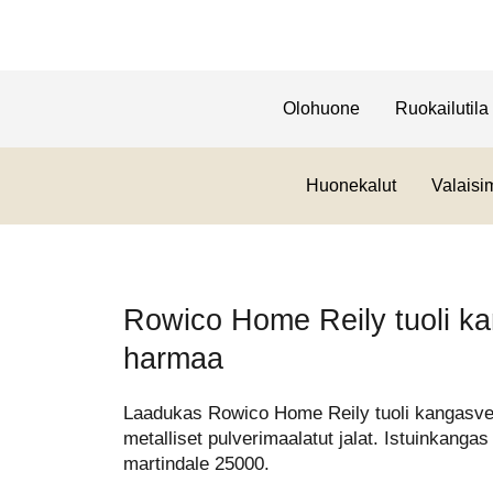
Olohuone
Ruokailutila
Huonekalut
Valaisi
Rowico Home Reily tuoli ka
harmaa
Laadukas Rowico Home Reily tuoli kangasverh
metalliset pulverimaalatut jalat. Istuinkanga
martindale 25000.