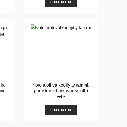
Osta täältä
 ja
Koto tuoli valkoöljytty tammi,
ivu
puuistuimella(kuvausmalli)
Veke
Osta täältä