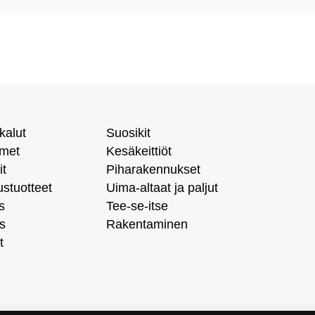
kalut
Suosikit
imet
Kesäkeittiöt
it
Piharakennukset
ustuotteet
Uima-altaat ja paljut
s
Tee-se-itse
s
Rakentaminen
t