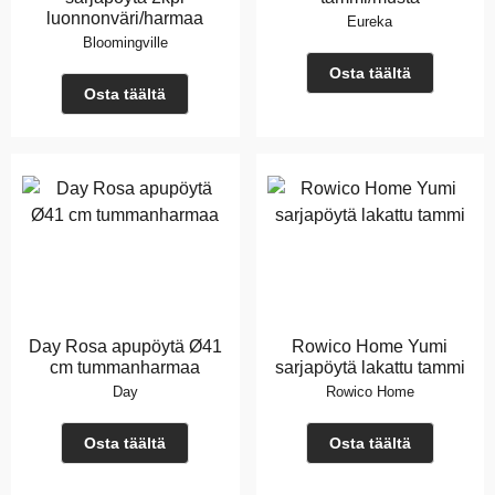
luonnonväri/harmaa
Eureka
Bloomingville
Osta täältä
Osta täältä
Day Rosa apupöytä Ø41
Rowico Home Yumi
cm tummanharmaa
sarjapöytä lakattu tammi
Day
Rowico Home
Osta täältä
Osta täältä