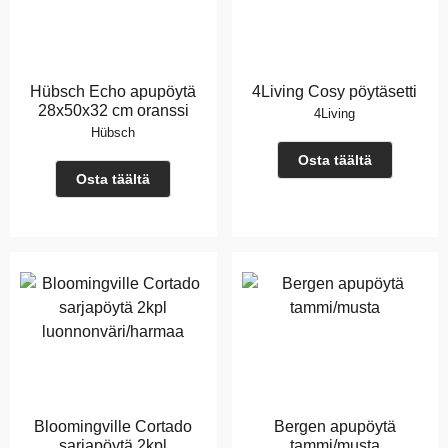
Hübsch Echo apupöytä
4Living Cosy pöytäsetti
28x50x32 cm oranssi
4Living
Hübsch
Osta täältä
Osta täältä
Bloomingville Cortado
Bergen apupöytä
sarjapöytä 2kpl
tammi/musta