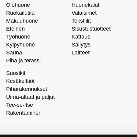
Olohuone
Huonekalut
Ruokailutila
Valaisimet
Makuuhuone
Tekstiilit
Eteinen
Sisustustuotteet
Työhuone
Kattaus
Kylpyhuone
Säilytys
Sauna
Laitteet
Piha ja terassi
Suosikit
Kesäkeittiöt
Piharakennukset
Uima-altaat ja paljut
Tee-se-itse
Rakentaminen