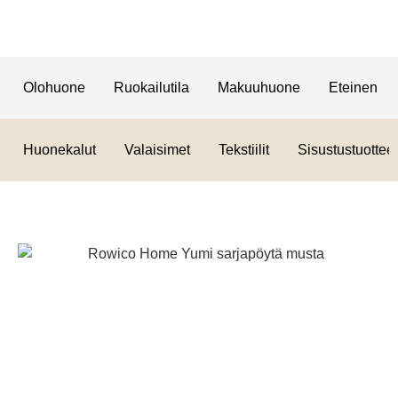
Olohuone
Ruokailutila
Makuuhuone
Eteinen
Huonekalut
Valaisimet
Tekstiilit
Sisustustuotteet