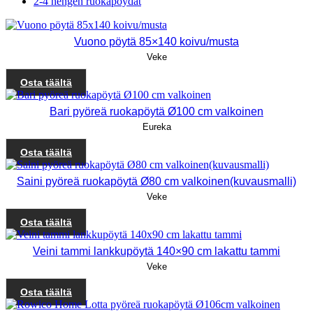
2-4 hengen ruokapöydät
Vuono pöytä 85×140 koivu/musta
Veke
Osta täältä
Bari pyöreä ruokapöytä Ø100 cm valkoinen
Eureka
Osta täältä
Saini pyöreä ruokapöytä Ø80 cm valkoinen(kuvausmalli)
Veke
Osta täältä
Veini tammi lankkupöytä 140×90 cm lakattu tammi
Veke
Osta täältä