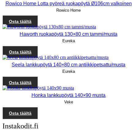
Rowico Home Lotta pyöreä ruokapöytä Ø106cm valkoinen
Rowico Home
Osta täältä
Haworth ruokapöytä 130×80 cm tammi/musta
Eureka
Osta täältä
Seela lankkupöytä 140×80 cm antiikkipetsattu/musta
Eureka
Osta täältä
Honka lankkupöytä 140×90 musta
Veke
Osta täältä
Instakodit.fi