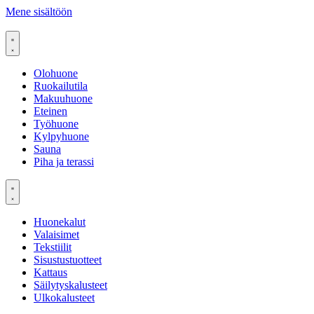
Mene sisältöön
Olohuone
Ruokailutila
Makuuhuone
Eteinen
Työhuone
Kylpyhuone
Sauna
Piha ja terassi
Huonekalut
Valaisimet
Tekstiilit
Sisustustuotteet
Kattaus
Säilytyskalusteet
Ulkokalusteet