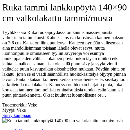
Ruka tammi lankkupöytä 140×90
cm valkolakattu tammi/musta
Tyylikkäässä Ruka ruokapöydässä on kaunis massiivipuusta
valmistettu tammikansi. Kahdesta osasta koostuvan kannen paksuus
on 3,6 cm. Kansi on liimapuulevyä. Kanteen pyritään valitsemaan
aina mahdollisimman toisiaan lähellä olevat sävyt, mutta
luonnonpuulle ominaiseen tyyliin sävyeroja voi esiintyä
puukappaleiden välillä. Jokainen pöytä onkin täysin uniikki eikä
kahta tismalleen samanlaista ole, sillä puun sävy ja syykuvionti
vaihtelee puun kasvupaikan olosuhteiden mukaan. Pöydän pinta on
lakattu, joten se ei vaadi säännöllistä huoltokäsittelyä öljytyn pinnan
tavoin. Pinta lakataan kolmeen kertaan vesiohenteisella, sisäkäyttöön
tarkoitetulla mattalakalla. Kannessa on hieman harjattu pinta, joka
korostaa tammen luonnollisia ominaisuuksia tuoden esiin kauniisti
puun pintarakennetta. Oksat kuuluvat luonnollisena os…
Tuotemerkki: Veke
Myyjä: Veke
Siirry kauppaan