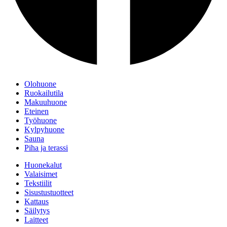
Olohuone
Ruokailutila
Makuuhuone
Eteinen
Työhuone
Kylpyhuone
Sauna
Piha ja terassi
Huonekalut
Valaisimet
Tekstiilit
Sisustustuotteet
Kattaus
Säilytys
Laitteet