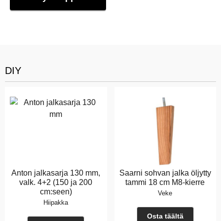
DIY
Anton jalkasarja 130 mm,
Saarni sohvan jalka öljytty
valk. 4+2 (150 ja 200
tammi 18 cm M8-kierre
cm:seen)
Veke
Hiipakka
Osta täältä