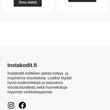
Osta täältä
Instakodit.fi
Instakodit esittelee upeita koteja ja
inspiroivia sisustuksia. Lisäksi löydät
hyviä tuotevinkkejä ja tarjouksia
sisustustuotteita sekä huonekaluja
myyvistä verkkokaupoista.