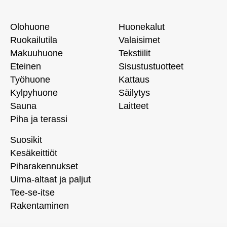
Olohuone
Huonekalut
Ruokailutila
Valaisimet
Makuuhuone
Tekstiilit
Eteinen
Sisustustuotteet
Työhuone
Kattaus
Kylpyhuone
Säilytys
Sauna
Laitteet
Piha ja terassi
Suosikit
Kesäkeittiöt
Piharakennukset
Uima-altaat ja paljut
Tee-se-itse
Rakentaminen