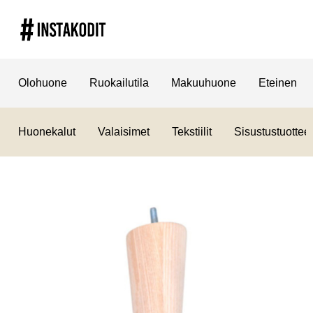
Olohuone
Ruokailutila
Makuuhuone
Eteinen
Huonekalut
Valaisimet
Tekstiilit
Sisustustuotteet