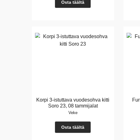
Osta täältä
Korpi 3-istuttava vuodesohva kitti
Fur
Soro 23, 08 tammijalat
Veke
Osta täältä