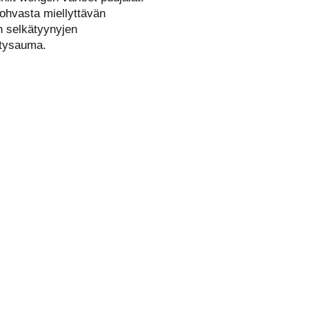
sohvasta miellyttävän
n selkätyynyjen
ystysauma.