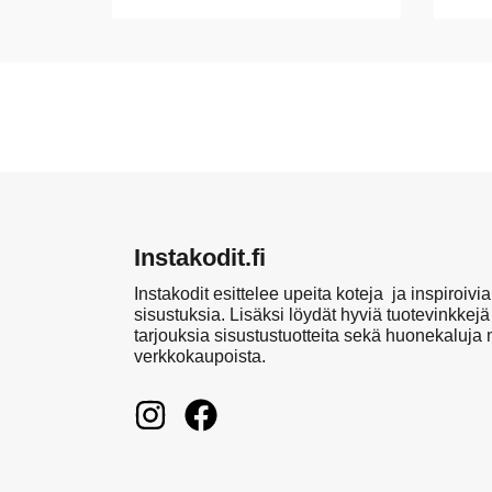
Instakodit.fi
Instakodit esittelee upeita koteja ja inspiroivia
sisustuksia. Lisäksi löydät hyviä tuotevinkkejä
tarjouksia sisustustuotteita sekä huonekaluja
verkkokaupoista.