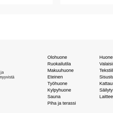
Olohuone
Huone
Ruokailutila
Valais
Makuuhuone
Tekstiil
 ja
Eteinen
Sisust
 myyvistä
Työhuone
Kattau
Kylpyhuone
Säilyty
Sauna
Laittee
Piha ja terassi