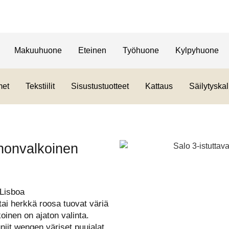
Makuuhuone
Eteinen
Työhuone
Kylpyhuone
met
Tekstiilit
Sisustustuotteet
Kattaus
Säilytyskal
nnonvalkoinen
 Lisboa
ai herkkä roosa tuovat väriä
inen on ajaton valinta.
iit wengen väriset puujalat.