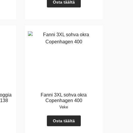
Osta täältä
foggia
Fanni 3XL sohva okra
-138
Copenhagen 400
Veke
Osta täältä