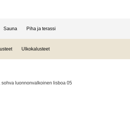
Sauna
Piha ja terassi
usteet
Ulkokalusteet