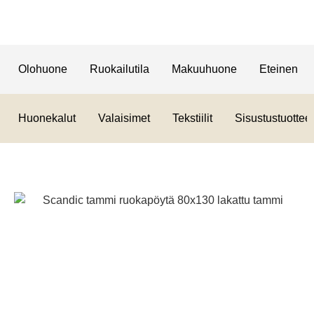
Olohuone
Ruokailutila
Makuuhuone
Eteinen
Huonekalut
Valaisimet
Tekstiilit
Sisustustuotteet