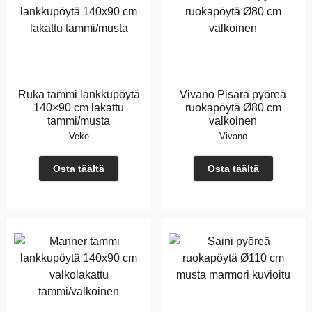
Ruka tammi lankkupöytä
Vivano Pisara pyöreä
140×90 cm lakattu
ruokapöytä Ø80 cm
tammi/musta
valkoinen
Veke
Vivano
Osta täältä
Osta täältä