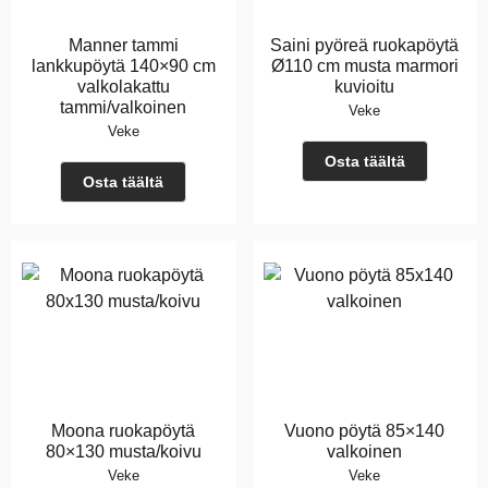
Manner tammi
Saini pyöreä ruokapöytä
lankkupöytä 140×90 cm
Ø110 cm musta marmori
valkolakattu
kuvioitu
tammi/valkoinen
Veke
Veke
Osta täältä
Osta täältä
Moona ruokapöytä
Vuono pöytä 85×140
80×130 musta/koivu
valkoinen
Veke
Veke