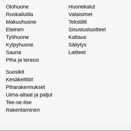
Olohuone
Huonekalut
Ruokailutila
Valaisimet
Makuuhuone
Tekstiilit
Eteinen
Sisustustuotteet
Työhuone
Kattaus
Kylpyhuone
Säilytys
Sauna
Laitteet
Piha ja terassi
Suosikit
Kesäkeittiöt
Piharakennukset
Uima-altaat ja paljut
Tee-se-itse
Rakentaminen