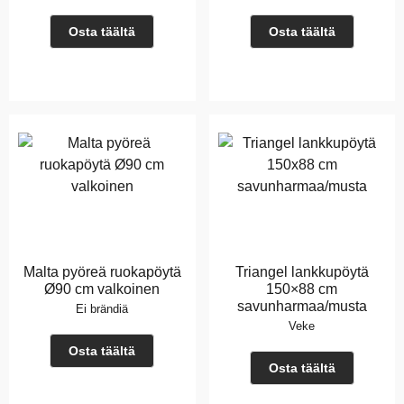
Osta täältä
Osta täältä
Malta pyöreä ruokapöytä
Triangel lankkupöytä
Ø90 cm valkoinen
150×88 cm
savunharmaa/musta
Ei brändiä
Veke
Osta täältä
Osta täältä