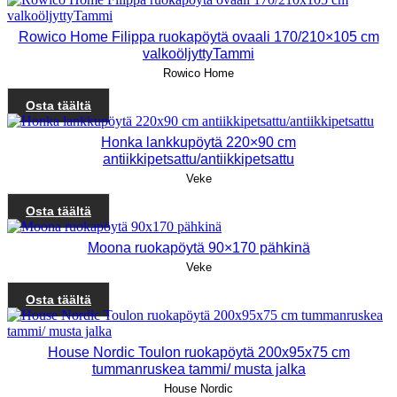
Rowico Home Filippa ruokapöytä ovaali 170/210×105 cm
valkoöljyttyTammi
Rowico Home
Osta täältä
Honka lankkupöytä 220×90 cm
antiikkipetsattu/antiikkipetsattu
Veke
Osta täältä
Moona ruokapöytä 90×170 pähkinä
Veke
Osta täältä
House Nordic Toulon ruokapöytä 200x95x75 cm
tummanruskea tammi/ musta jalka
House Nordic