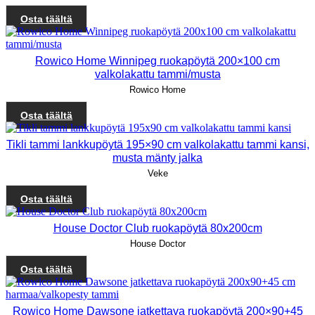
Osta täältä
Rowico Home Winnipeg ruokapöytä 200×100 cm
valkolakattu tammi/musta
Rowico Home
Osta täältä
Tikli tammi lankkupöytä 195×90 cm valkolakattu tammi kansi,
musta mänty jalka
Veke
Osta täältä
House Doctor Club ruokapöytä 80x200cm
House Doctor
Osta täältä
Rowico Home Dawsone jatkettava ruokapöytä 200×90+45