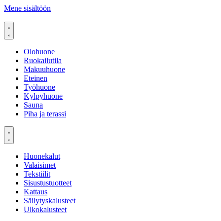
Mene sisältöön
Olohuone
Ruokailutila
Makuuhuone
Eteinen
Työhuone
Kylpyhuone
Sauna
Piha ja terassi
Huonekalut
Valaisimet
Tekstiilit
Sisustustuotteet
Kattaus
Säilytyskalusteet
Ulkokalusteet