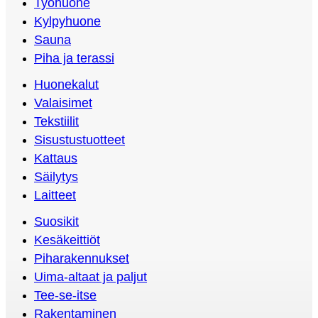
Työhuone
Kylpyhuone
Sauna
Piha ja terassi
Huonekalut
Valaisimet
Tekstiilit
Sisustustuotteet
Kattaus
Säilytys
Laitteet
Suosikit
Kesäkeittiöt
Piharakennukset
Uima-altaat ja paljut
Tee-se-itse
Rakentaminen