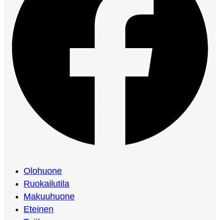
Olohuone
Ruokailutila
Makuuhuone
Eteinen