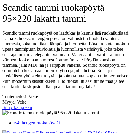
Scandic tammi ruokapöytä
95×220 lakattu tammi
Scandic tammi ruokapöytä on laadukas ja kaunis lisä ruokailutilaasi.
Tämä kahdeksan hengen pöytä on valmistettu huolella valitusta
tammesta, joka tuo tilaan lämpöä ja luonnetta. Pöydän pinta huokuu
upeaa tammipuun kuviointia ja luonnollista värisävyä, joka tekee
siitä ajattoman ja elegantin valinnan. Materiaalit ja värit: Tammen
värinen: Kokonaan tammea. Tammi/musta: Pöydän kansi on
tammea, jalat MDF:ää ja sarjapuu vaneria. Scandic ruokapöytä on
suunniteltu kestämään arjen käyttöä ja juhlahetkiä. Se tarjoaa
täydellisen yhdistelmän tyyliä ja toimivuutta, sopien niin perinteiseen
kuin moderniin sisustukseen. Luo ruokailutilaasi tunnelmaa ja tee
siitä kodin keskipiste tällä upealla tammipöydällä!
Tuotemerkki: Veke
Myyjä: Veke
Siirry kauppaan
6-8 hengen ruokapöydät