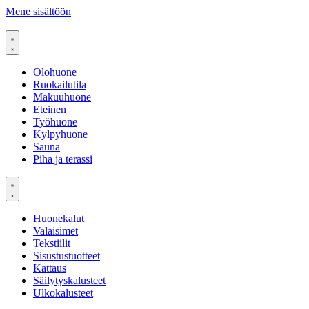
Mene sisältöön
Olohuone
Ruokailutila
Makuuhuone
Eteinen
Työhuone
Kylpyhuone
Sauna
Piha ja terassi
Huonekalut
Valaisimet
Tekstiilit
Sisustustuotteet
Kattaus
Säilytyskalusteet
Ulkokalusteet