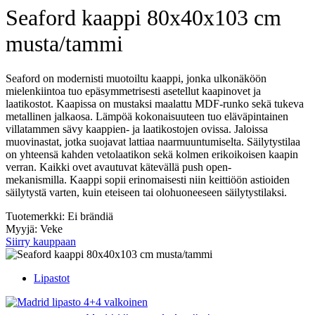
Seaford kaappi 80x40x103 cm
musta/tammi
Seaford on modernisti muotoiltu kaappi, jonka ulkonäköön
mielenkiintoa tuo epäsymmetrisesti asetellut kaapinovet ja
laatikostot. Kaapissa on mustaksi maalattu MDF-runko sekä tukeva
metallinen jalkaosa. Lämpöä kokonaisuuteen tuo eläväpintainen
villatammen sävy kaappien- ja laatikostojen ovissa. Jaloissa
muovinastat, jotka suojavat lattiaa naarmuuntumiselta. Säilytystilaa
on yhteensä kahden vetolaatikon sekä kolmen erikoikoisen kaapin
verran. Kaikki ovet avautuvat kätevällä push open-
mekanismilla. Kaappi sopii erinomaisesti niin keittiöön astioiden
säilytystä varten, kuin eteiseen tai olohuoneeseen säilytystilaksi.
Tuotemerkki: Ei brändiä
Myyjä: Veke
Siirry kauppaan
Lipastot