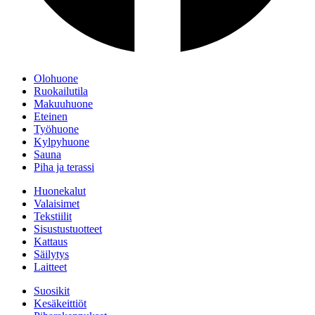
Olohuone
Ruokailutila
Makuuhuone
Eteinen
Työhuone
Kylpyhuone
Sauna
Piha ja terassi
Huonekalut
Valaisimet
Tekstiilit
Sisustustuotteet
Kattaus
Säilytys
Laitteet
Suosikit
Kesäkeittiöt