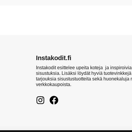
Instakodit.fi
Instakodit esittelee upeita koteja ja inspiroivia
sisustuksia. Lisäksi löydät hyviä tuotevinkkejä
tarjouksia sisustustuotteita sekä huonekaluja
verkkokaupoista.