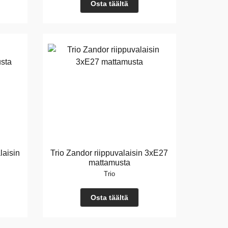
Osta täältä
laisin
Trio Zandor riippuvalaisin 3xE27
mattamusta
Trio
Osta täältä