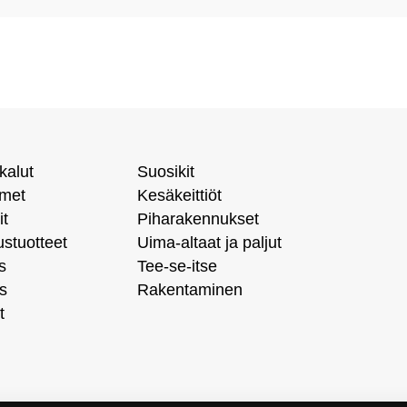
kalut
Suosikit
imet
Kesäkeittiöt
it
Piharakennukset
ustuotteet
Uima-altaat ja paljut
s
Tee-se-itse
s
Rakentaminen
t