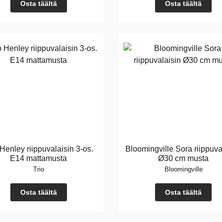
Osta täältä
Osta täältä
 Henley riippuvalaisin 3-os.
Bloomingville Sora riippuva
E14 mattamusta
Ø30 cm musta
Trio
Bloomingville
Osta täältä
Osta täältä