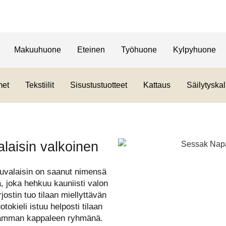
Makuuhuone
Eteinen
Työhuone
Kylpyhuone
met
Tekstiilit
Sisustustuotteet
Kattaus
Säilytyskal
laisin valkoinen
uvalaisin on saanut nimensä
, joka hehkuu kauniisti valon
ostin tuo tilaan miellyttävän
okieli istuu helposti tilaan
useamman kappaleen ryhmänä.