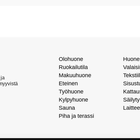
Olohuone
Huone
Ruokailutila
Valais
Makuuhuone
Tekstiil
 ja
Eteinen
Sisust
 myyvistä
Työhuone
Kattau
Kylpyhuone
Säilyty
Sauna
Laittee
Piha ja terassi