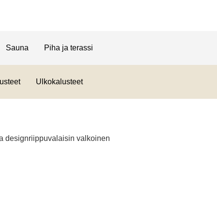
Sauna
Piha ja terassi
usteet
Ulkokalusteet