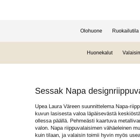
Olohuone
Ruokailutila
Huonekalut
Valaisi
Sessak Napa designriippuva
Upea Laura Väreen suunnittelema Napa-riipp
kuvun lasisesta valoa läpäisevästä keskiöstä
ollessa päällä. Pehmeästi kaartuva metallivarj
valon. Napa riippuvalaisimen vähäeleinen muot
kuin tilaan, ja valaisin toimii hyvin myös 