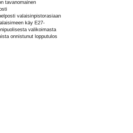
 on tavanomainen
osti
elposti valaisinpistorasiaan
Valaisimeen käy E27-
nipuolisesta valikoimasta
sta onnistunut lopputulos