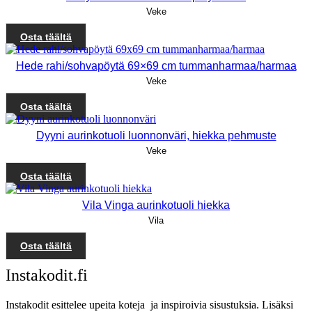
Veke
Osta täältä
Hede rahi/sohvapöytä 69×69 cm tummanharmaa/harmaa
Veke
Osta täältä
Dyyni aurinkotuoli luonnonväri, hiekka pehmuste
Veke
Osta täältä
Vila Vinga aurinkotuoli hiekka
Vila
Osta täältä
Instakodit.fi
Instakodit esittelee upeita koteja ja inspiroivia sisustuksia. Lisäksi