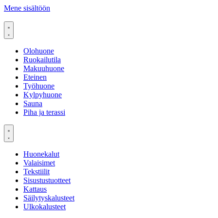
Mene sisältöön
Olohuone
Ruokailutila
Makuuhuone
Eteinen
Työhuone
Kylpyhuone
Sauna
Piha ja terassi
Huonekalut
Valaisimet
Tekstiilit
Sisustustuotteet
Kattaus
Säilytyskalusteet
Ulkokalusteet