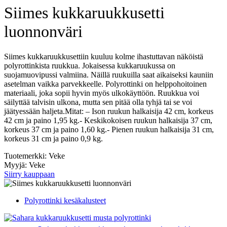
Siimes kukkaruukkusetti
luonnonväri
Siimes kukkaruukkusettiin kuuluu kolme ihastuttavan näköistä
polyrottinkista ruukkua. Jokaisessa kukkaruukussa on
suojamuovipussi valmiina. Näillä ruukuilla saat aikaiseksi kauniin
asetelman vaikka parvekkeelle. Polyrottinki on helppohoitoinen
materiaali, joka sopii hyvin myös ulkokäyttöön. Ruukkua voi
säilyttää talvisin ulkona, mutta sen pitää olla tyhjä tai se voi
jäätyessään haljeta.Mitat: – Ison ruukun halkaisija 42 cm, korkeus
42 cm ja paino 1,95 kg.- Keskikokoisen ruukun halkaisija 37 cm,
korkeus 37 cm ja paino 1,60 kg.- Pienen ruukun halkaisija 31 cm,
korkeus 31 cm ja paino 0,9 kg.
Tuotemerkki: Veke
Myyjä: Veke
Siirry kauppaan
Polyrottinki kesäkalusteet