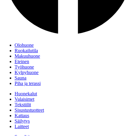
Olohuone
Ruokailutila
Makuuhuone
Eteinen
Työhuone
Kylpyhuone
Sauna
Piha ja terassi
Huonekalut
Valaisimet
Tekstiilit
Sisustustuotteet
Kattaus
Säilytys
Laitteet