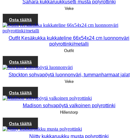
Sahara kukkaruukkusetti musta polyrottinki
Veke
Osta täältä
Outfit Kesäkukka kukkateline 66x54x24 cm luonnonväri
polyrottinki/metalli
Outfit
Osta täältä
Stockton sohvapöytä luonnonväri, tummanharmaat jalat
Veke
Osta täältä
Madison sohvapöytä valkoinen polyrottinki
Hillerstorp
Osta täältä
Niitty kukkaruukku musta polyrottinki