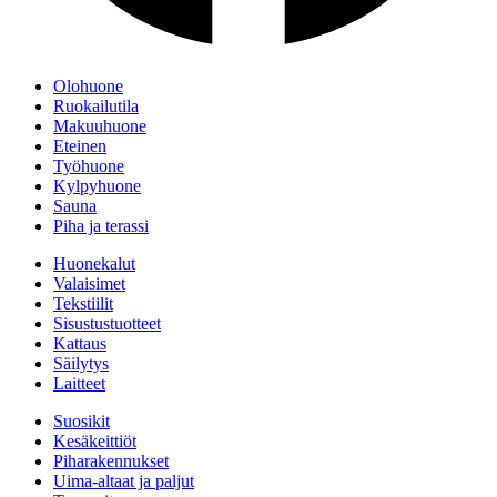
Olohuone
Ruokailutila
Makuuhuone
Eteinen
Työhuone
Kylpyhuone
Sauna
Piha ja terassi
Huonekalut
Valaisimet
Tekstiilit
Sisustustuotteet
Kattaus
Säilytys
Laitteet
Suosikit
Kesäkeittiöt
Piharakennukset
Uima-altaat ja paljut