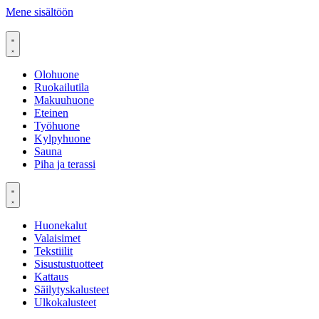
Mene sisältöön
Olohuone
Ruokailutila
Makuuhuone
Eteinen
Työhuone
Kylpyhuone
Sauna
Piha ja terassi
Huonekalut
Valaisimet
Tekstiilit
Sisustustuotteet
Kattaus
Säilytyskalusteet
Ulkokalusteet