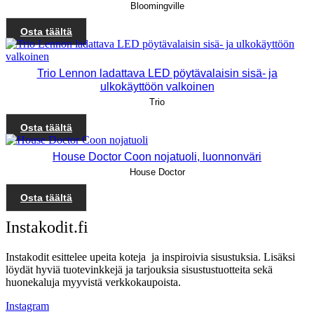
Bloomingville
Osta täältä
Trio Lennon ladattava LED pöytävalaisin sisä- ja
ulkokäyttöön valkoinen
Trio
Osta täältä
House Doctor Coon nojatuoli, luonnonväri
House Doctor
Osta täältä
Instakodit.fi
Instakodit esittelee upeita koteja ja inspiroivia sisustuksia. Lisäksi
löydät hyviä tuotevinkkejä ja tarjouksia sisustustuotteita sekä
huonekaluja myyvistä verkkokaupoista.
Instagram