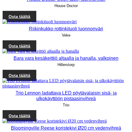
House Doctor
Osta täältä
Riikinkukko rottinkituoli luonnonväri
Veke
Osta täältä
Bara vara kesäkeittiö altaalla ja hanalla, valkoinen
Hillerstorp
Osta täältä
Trio Lennon ladattava LED pöytävalaisin sisä- ja
ulkokäyttöön pistaasinvihreä
Trio
Osta täältä
Bloomingville Reese koristekivi Ø20 cm vedenvihreä