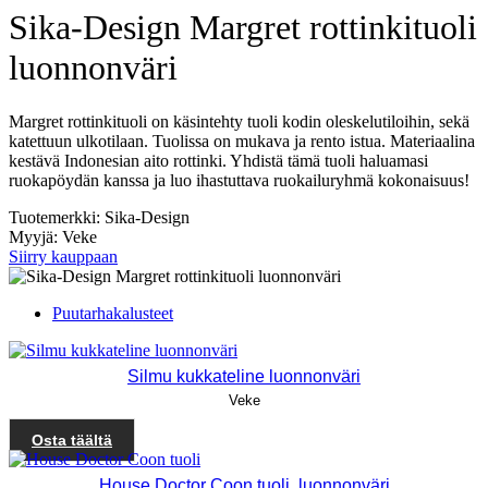
Sika-Design Margret rottinkituoli
luonnonväri
Margret rottinkituoli on käsintehty tuoli kodin oleskelutiloihin, sekä
katettuun ulkotilaan. Tuolissa on mukava ja rento istua. Materiaalina
kestävä Indonesian aito rottinki. Yhdistä tämä tuoli haluamasi
ruokapöydän kanssa ja luo ihastuttava ruokailuryhmä kokonaisuus!
Tuotemerkki: Sika-Design
Myyjä: Veke
Siirry kauppaan
Puutarhakalusteet
Silmu kukkateline luonnonväri
Veke
Osta täältä
House Doctor Coon tuoli, luonnonväri