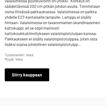
valaisimessa puunkuviointi on uniikki. Korkeus on
säädettävissä 200 cm pitkän johdon avulla. Toimitetaan
osina litteässä pakkauksessa. Valaisimessa on paikka
yhdelle E27-kantaiselle lampulle. Lamppu ei sisälly
hintaan. Valaisimessa on tavanomainen skandinaavinen
kattokuppi, eli se sopii mainiosti
kattokoukkukiinnitykseen valaisinpistotulpan kanssa.
Pakkaukseen ei sisälly valaisinpistotulppaa, joten osta
lisäksi sopiva johdollinen valaisinpistotulpp…
Tuotemerkki: Veke
Myyjä: Veke
Siirry kauppaan