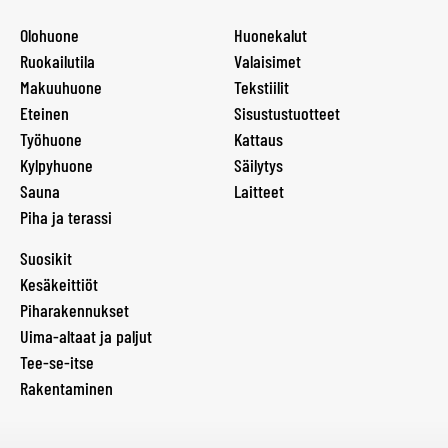
Olohuone
Huonekalut
Ruokailutila
Valaisimet
Makuuhuone
Tekstiilit
Eteinen
Sisustustuotteet
Työhuone
Kattaus
Kylpyhuone
Säilytys
Sauna
Laitteet
Piha ja terassi
Suosikit
Kesäkeittiöt
Piharakennukset
Uima-altaat ja paljut
Tee-se-itse
Rakentaminen