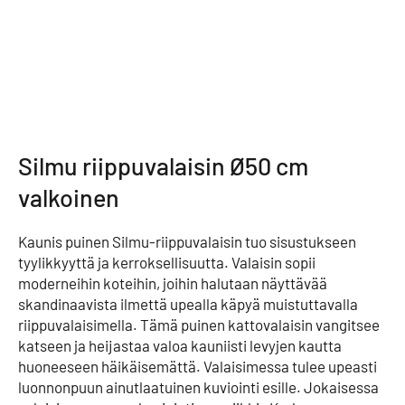
Silmu riippuvalaisin Ø50 cm
valkoinen
Kaunis puinen Silmu-riippuvalaisin tuo sisustukseen
tyylikkyyttä ja kerroksellisuutta. Valaisin sopii
moderneihin koteihin, joihin halutaan näyttävää
skandinaavista ilmettä upealla käpyä muistuttavalla
riippuvalaisimella. Tämä puinen kattovalaisin vangitsee
katseen ja heijastaa valoa kauniisti levyjen kautta
huoneeseen häikäisemättä. Valaisimessa tulee upeasti
luonnonpuun ainutlaatuinen kuviointi esille. Jokaisessa