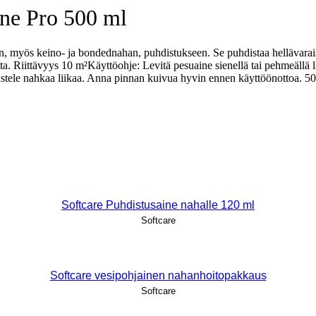
ine Pro 500 ml
 myös keino- ja bondednahan, puhdistukseen. Se puhdistaa hellävaraisest
. Riittävyys 10 m²Käyttöohje: Levitä pesuaine sienellä tai pehmeällä lii
ä kastele nahkaa liikaa. Anna pinnan kuivua hyvin ennen käyttöönottoa. 5
Softcare Puhdistusaine nahalle 120 ml
Softcare
Softcare vesipohjainen nahanhoitopakkaus
Softcare