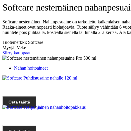
Softcare nestemäinen nahanpesua
Softcare nestemäinen Nahanpesuaine on tarkoitettu kaikenlaisen nahan,
Raaka-aineet ovat nopeasti biohajoavia. Tuote säilyy vähintään 6 vuotta
huuhtele pois puhtaalla, kostealla sienellä tai liinalla 2-3 kertaa. Äl
Tuotemerkki: Softcare
Myyjä: Veke
Siirry kauppaan
Nahan hoitoaineet
Osta täältä