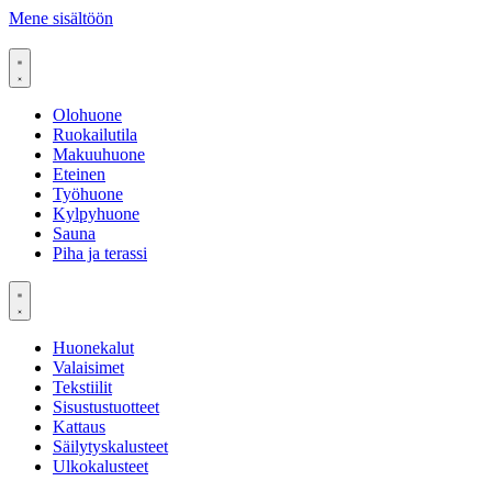
Mene sisältöön
Olohuone
Ruokailutila
Makuuhuone
Eteinen
Työhuone
Kylpyhuone
Sauna
Piha ja terassi
Huonekalut
Valaisimet
Tekstiilit
Sisustustuotteet
Kattaus
Säilytyskalusteet
Ulkokalusteet