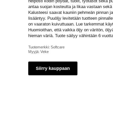
helposti kodin pöydät, tuolit, työtasot sekä p
antaa suojan kosteutta ja likaa vastaan sek
Kalusteesi saavat kauniin pehmeän pinnan ja
lisääntyy. Puuöljy levitetään tuotteen pinnal
on vaaraton kuivuttuaan. Lue tarkemmat käytt
Huomioithan, että vaikka öljy on väritön, öljy
hieman väriä. Tuote säilyy vähintään 6 vuotta
Tuotemerkki: Softcare
Myyjä: Veke
Siirry kauppaan