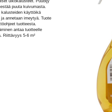
uiset ulkokalusteet. Puuöljy
ä estää puuta kuivumasta.
 kalusteiden käyttöikä
le ja annetaan imeytyä. Tuote
öohjeet tuotteesta.
äminen antaa tuotteelle
. Riittävyys 5-6 m²