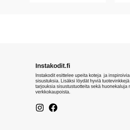
Instakodit.fi
Instakodit esittelee upeita koteja ja inspiroivia
sisustuksia. Lisäksi löydät hyviä tuotevinkkejä
tarjouksia sisustustuotteita sekä huonekaluja
verkkokaupoista.