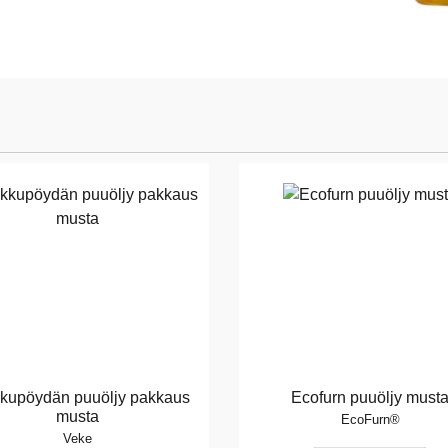
kupöydän puuöljy pakkaus
Ecofurn puuöljy must
musta
EcoFurn®
Veke