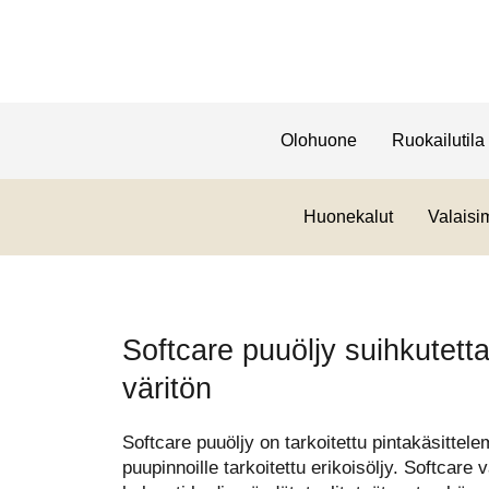
Olohuone
Ruokailutila
Huonekalut
Valaisi
Softcare puuöljy suihkutett
väritön
Softcare puuöljy on tarkoitettu pintakäsittelemä
puupinnoille tarkoitettu erikoisöljy. Softcare 