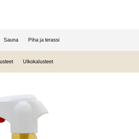
Sauna
Piha ja terassi
usteet
Ulkokalusteet