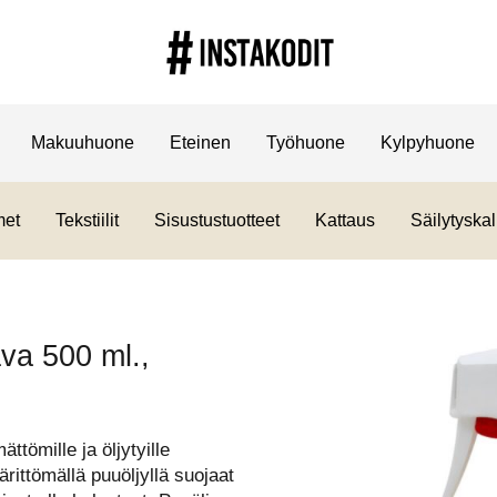
Makuuhuone
Eteinen
Työhuone
Kylpyhuone
met
Tekstiilit
Sisustustuotteet
Kattaus
Säilytyskal
ava 500 ml.,
ttömille ja öljytyille
värittömällä puuöljyllä suojaat