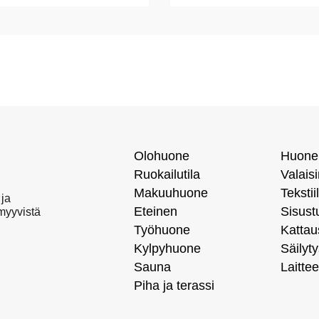
Olohuone
Huone
Ruokailutila
Valais
Makuuhuone
Tekstiil
 ja
Eteinen
Sisust
 myyvistä
Työhuone
Kattau
Kylpyhuone
Säilyty
Sauna
Laittee
Piha ja terassi