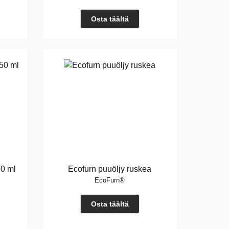
Osta täältä
50 ml
Ecofurn puuöljy ruskea
EcoFurn®
Osta täältä