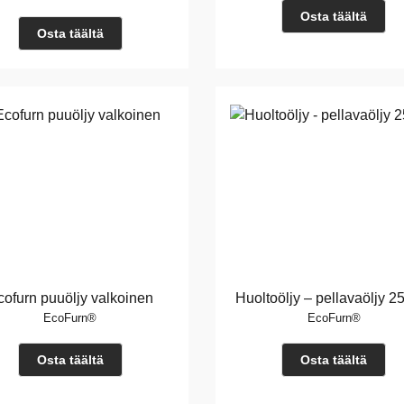
Osta täältä
Osta täältä
cofurn puuöljy valkoinen
Huoltoöljy – pellavaöljy 2
EcoFurn®
EcoFurn®
Osta täältä
Osta täältä