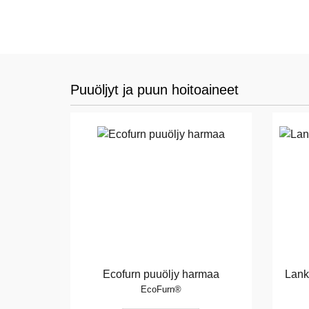
Puuöljyt ja puun hoitoaineet
Ecofurn puuöljy harmaa
Lank
EcoFurn®