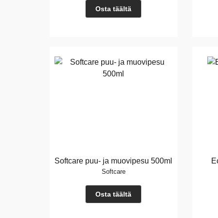
Osta täältä
Softcare puu- ja muovipesu 500ml
E
Softcare
Osta täältä