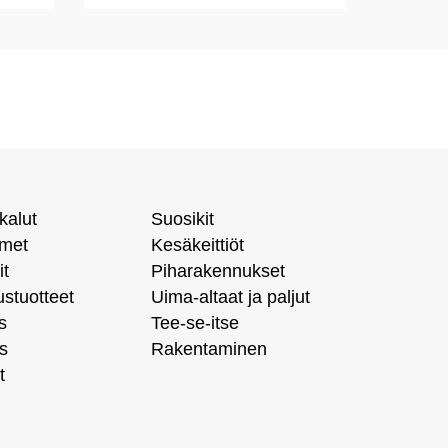
kalut
Suosikit
imet
Kesäkeittiöt
it
Piharakennukset
ustuotteet
Uima-altaat ja paljut
s
Tee-se-itse
s
Rakentaminen
t