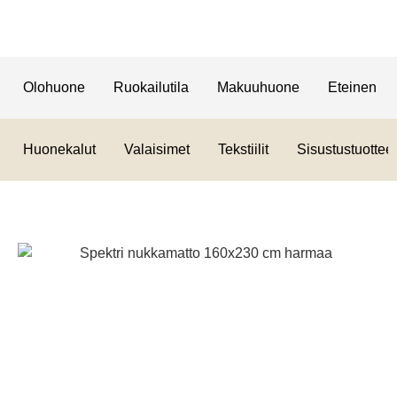
Olohuone
Ruokailutila
Makuuhuone
Eteinen
Huonekalut
Valaisimet
Tekstiilit
Sisustustuotteet