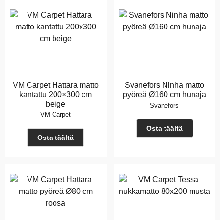
VM Carpet Hattara matto
Svanefors Ninha matto
kantattu 200×300 cm
pyöreä Ø160 cm hunaja
beige
Svanefors
VM Carpet
Osta täältä
Osta täältä