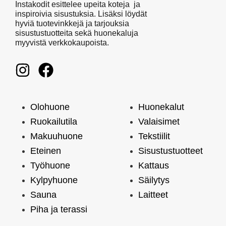
Instakodit esittelee upeita koteja ja
inspiroivia sisustuksia. Lisäksi löydät
hyviä tuotevinkkejä ja tarjouksia
sisustustuotteita sekä huonekaluja
myyvistä verkkokaupoista.
Olohuone
Huonekalut
Ruokailutila
Valaisimet
Makuuhuone
Tekstiilit
Eteinen
Sisustustuotteet
Työhuone
Kattaus
Kylpyhuone
Säilytys
Sauna
Laitteet
Piha ja terassi