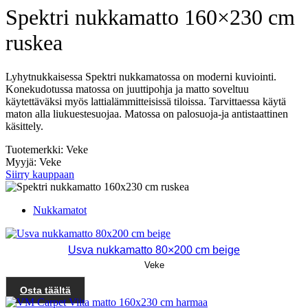
Spektri nukkamatto 160×230 cm
ruskea
Lyhytnukkaisessa Spektri nukkamatossa on moderni kuviointi.
Konekudotussa matossa on juuttipohja ja matto soveltuu
käytettäväksi myös lattialämmitteisissä tiloissa. Tarvittaessa käytä
maton alla liukuestesuojaa. Matossa on palosuoja-ja antistaattinen
käsittely.
Tuotemerkki: Veke
Myyjä: Veke
Siirry kauppaan
Nukkamatot
Usva nukkamatto 80×200 cm beige
Veke
Osta täältä