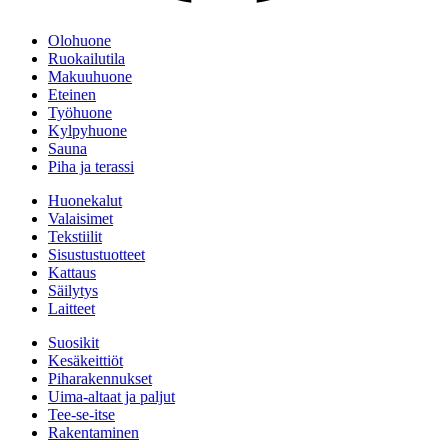
Olohuone
Ruokailutila
Makuuhuone
Eteinen
Työhuone
Kylpyhuone
Sauna
Piha ja terassi
Huonekalut
Valaisimet
Tekstiilit
Sisustustuotteet
Kattaus
Säilytys
Laitteet
Suosikit
Kesäkeittiöt
Piharakennukset
Uima-altaat ja paljut
Tee-se-itse
Rakentaminen