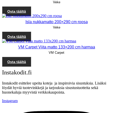
Veke
Osta täältä
Isla nukkamatto 200×290 cm roosa
Veke
Osta täältä
VM Carpet Viita matto 133×200 cm harmaa
VM Carpet
Osta täältä
Instakodit.fi
Instakodit esittelee upeita koteja ja inspiroivia sisustuksia. Lisäksi
löydät hyviä tuotevinkkejä ja tarjouksia sisustustuotteita sekä
huonekaluja myyvistä verkkokaupoista.
Instagram