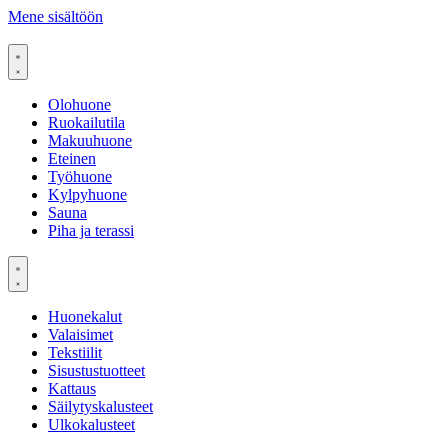
Mene sisältöön
Olohuone
Ruokailutila
Makuuhuone
Eteinen
Työhuone
Kylpyhuone
Sauna
Piha ja terassi
Huonekalut
Valaisimet
Tekstiilit
Sisustustuotteet
Kattaus
Säilytyskalusteet
Ulkokalusteet