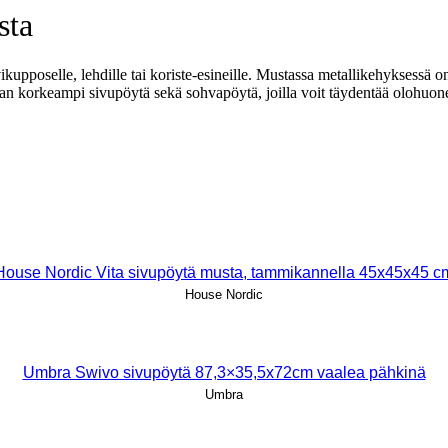
sta
kupposelle, lehdille tai koriste-esineille. Mustassa metallikehyksessä o
jan korkeampi sivupöytä sekä sohvapöytä, joilla voit täydentää olohuo
House Nordic Vita sivupöytä musta, tammikannella 45x45x45 c
House Nordic
Umbra Swivo sivupöytä 87,3×35,5x72cm vaalea pähkinä
Umbra