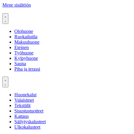
Mene sisältöön
Olohuone
Ruokailutila
Makuuhuone
Eteinen
Työhuone
Kylpyhuone
Sauna
Piha ja terassi
Huonekalut
Valaisimet
Tekstiilit
Sisustustuotteet
Kattaus
Säilytyskalusteet
Ulkokalusteet