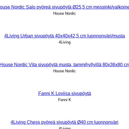
ouse Nordic Salo pyöreä sivupöytä Ø25,5 cm messinki/valkoin
House Nordic
4Living Urban sivupöytä 40x40x42,5 cm luonnonväri/musta
4Living
House Nordic Vita sivupöytä musta, tammihyllyillä 80x36x80 c
House Nordic
Fanni K Loviisa sivupöytä
Fanni K
4Living Chess pyöreä sivupöytä Ø40 cm luonnonväri
4Living