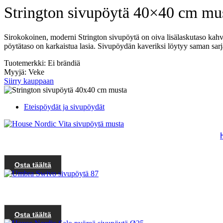
Strington sivupöytä 40×40 cm mu
Sirokokoinen, moderni Strington sivupöytä on oiva lisälaskutaso kahvi
pöytätaso on karkaistua lasia. Sivupöydän kaveriksi löytyy saman sar
Tuotemerkki: Ei brändiä
Myyjä: Veke
Siirry kauppaan
Eteispöydät ja sivupöydät
Osta täältä
Osta täältä