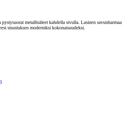
n pystysuorat metallisäleet kahdella sivulla. Lasinen savunharmaa
neesi sisustuksen moderniksi kokonaisuudeksi.
m