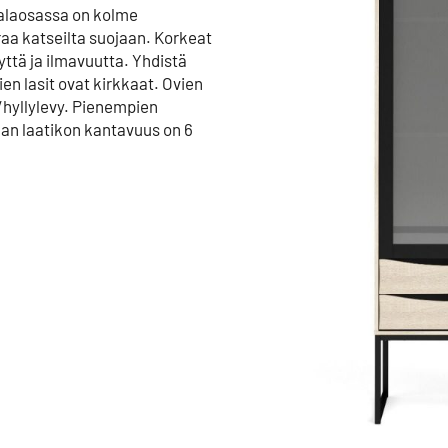
 alaosassa on kolme
raa katseilta suojaan. Korkeat
yttä ja ilmavuutta. Yhdistä
ien lasit ovat kirkkaat. Ovien
/hyllylevy. Pienempien
an laatikon kantavuus on 6