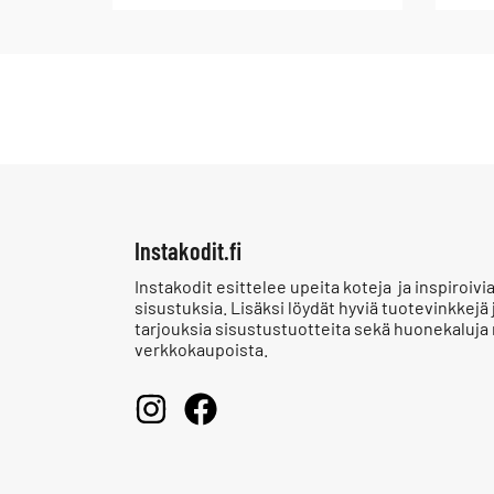
Instakodit.fi
Instakodit esittelee upeita koteja ja inspiroivi
sisustuksia. Lisäksi löydät hyviä tuotevinkkejä 
tarjouksia sisustustuotteita sekä huonekaluja
verkkokaupoista.