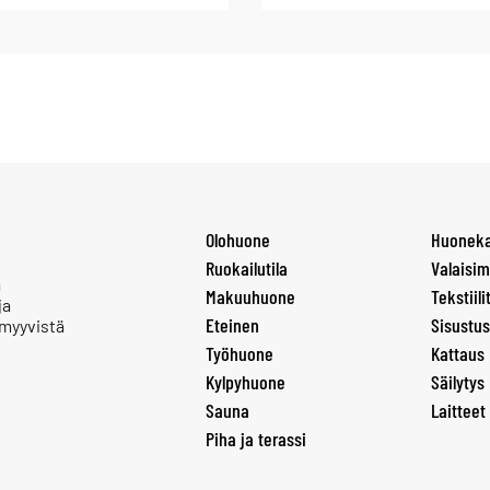
Olohuone
Huoneka
Ruokailutila
Valaisim
a
Makuuhuone
Tekstiili
ja
Eteinen
Sisustus
 myyvistä
Työhuone
Kattaus
Kylpyhuone
Säilytys
Sauna
Laitteet
Piha ja terassi