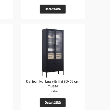
Osta täältä
Carbon korkea vitriini 80×35 cm
musta
Eureka
Osta täältä