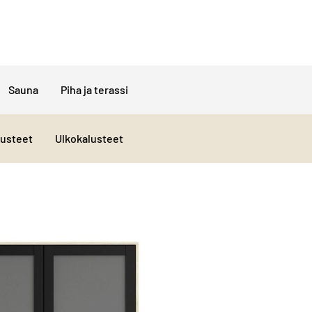
Sauna
Piha ja terassi
lusteet
Ulkokalusteet