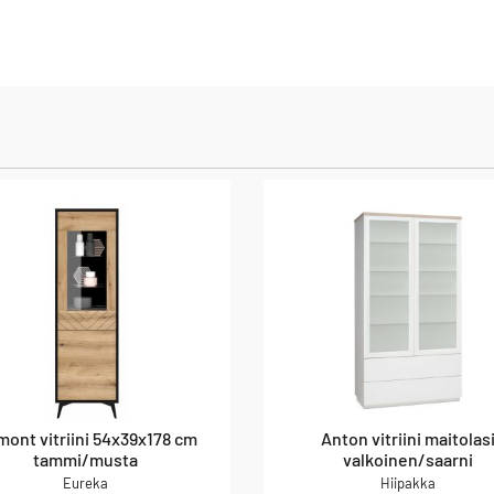
ont vitriini 54x39x178 cm
Anton vitriini maitolas
tammi/musta
valkoinen/saarni
Eureka
Hiipakka