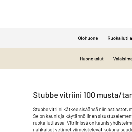
Olohuone
Ruokailutila
Huonekalut
Valaisim
Stubbe vitriini 100 musta/t
Stubbe vitriini kätkee sisäänsä niin astiastot, 
Se on kaunis ja käytännöllinen sisustuselementt
ruokailutilassa. Vitriinissä on kaunis yhdistel
nahkaiset vetimet viimeistelevät kokonaisuud