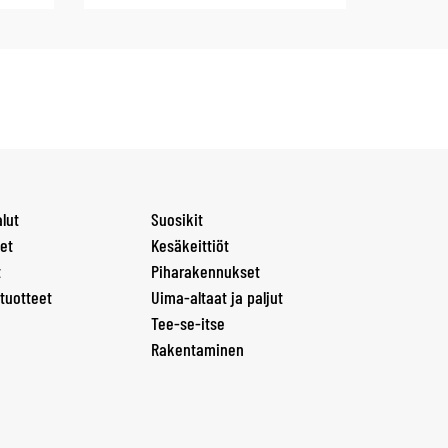
lut
Suosikit
et
Kesäkeittiöt
t
Piharakennukset
tuotteet
Uima-altaat ja paljut
Tee-se-itse
Rakentaminen