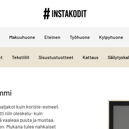
Makuuhuone
Eteinen
Työhuone
Kylpyhuone
et
Tekstiilit
Sisustustuotteet
Kattaus
Säilytyska
ammi
maljakot kuin koriste-esineet.
i niin oleskelu- kuin
mä vaaleaa puuta ja mustaa,
en. Mukana tulee nahkaiset