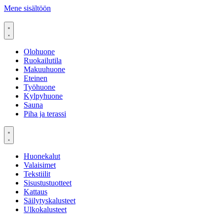
Mene sisältöön
Olohuone
Ruokailutila
Makuuhuone
Eteinen
Työhuone
Kylpyhuone
Sauna
Piha ja terassi
Huonekalut
Valaisimet
Tekstiilit
Sisustustuotteet
Kattaus
Säilytyskalusteet
Ulkokalusteet