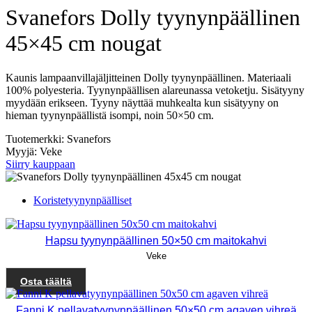
Svanefors Dolly tyynynpäällinen
45×45 cm nougat
Kaunis lampaanvillajäljitteinen Dolly tyynynpäällinen. Materiaali
100% polyesteria. Tyynynpäällisen alareunassa vetoketju. Sisätyyny
myydään erikseen. Tyyny näyttää muhkealta kun sisätyyny on
hieman tyynynpäällistä isompi, noin 50×50 cm.
Tuotemerkki: Svanefors
Myyjä: Veke
Siirry kauppaan
Koristetyynynpäälliset
Hapsu tyynynpäällinen 50×50 cm maitokahvi
Veke
Osta täältä
Fanni K pellavatyynynpäällinen 50×50 cm agaven vihreä