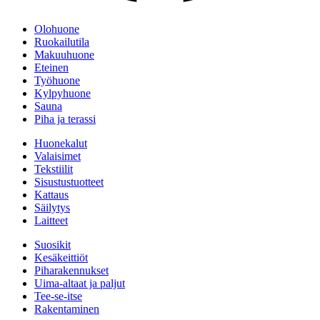
Olohuone
Ruokailutila
Makuuhuone
Eteinen
Työhuone
Kylpyhuone
Sauna
Piha ja terassi
Huonekalut
Valaisimet
Tekstiilit
Sisustustuotteet
Kattaus
Säilytys
Laitteet
Suosikit
Kesäkeittiöt
Piharakennukset
Uima-altaat ja paljut
Tee-se-itse
Rakentaminen