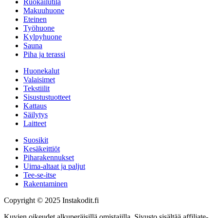
Ruokailutila
Makuuhuone
Eteinen
Työhuone
Kylpyhuone
Sauna
Piha ja terassi
Huonekalut
Valaisimet
Tekstiilit
Sisustustuotteet
Kattaus
Säilytys
Laitteet
Suosikit
Kesäkeittiöt
Piharakennukset
Uima-altaat ja paljut
Tee-se-itse
Rakentaminen
Copyright © 2025 Instakodit.fi
Kuvien oikeudet alkuperäisillä omistajilla. Sivusto sisältää affiliate-