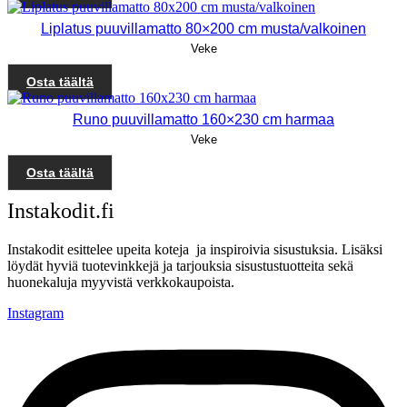
Liplatus puuvillamatto 80×200 cm musta/valkoinen
Veke
Osta täältä
Runo puuvillamatto 160×230 cm harmaa
Veke
Osta täältä
Instakodit.fi
Instakodit esittelee upeita koteja ja inspiroivia sisustuksia. Lisäksi
löydät hyviä tuotevinkkejä ja tarjouksia sisustustuotteita sekä
huonekaluja myyvistä verkkokaupoista.
Instagram