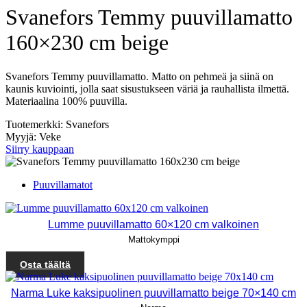
Svanefors Temmy puuvillamatto
160×230 cm beige
Svanefors Temmy puuvillamatto. Matto on pehmeä ja siinä on
kaunis kuviointi, jolla saat sisustukseen väriä ja rauhallista ilmettä.
Materiaalina 100% puuvilla.
Tuotemerkki: Svanefors
Myyjä: Veke
Siirry kauppaan
Puuvillamatot
Lumme puuvillamatto 60×120 cm valkoinen
Mattokymppi
Osta täältä
Narma Luke kaksipuolinen puuvillamatto beige 70×140 cm