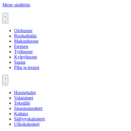
Mene sisältöön
Olohuone
Ruokailutila
Makuuhuone
Eteinen
Työhuone
Kylpyhuone
Sauna
Piha ja terassi
Huonekalut
Valaisimet
Tekstiilit
Sisustustuotteet
Kattaus
Säilytyskalusteet
Ulkokalusteet