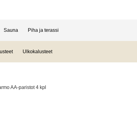
Sauna
Piha ja terassi
usteet
Ulkokalusteet