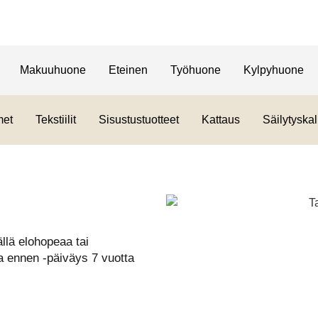
Makuuhuone
Eteinen
Työhuone
Kylpyhuone
met
Tekstiilit
Sisustustuotteet
Kattaus
Säilytyskal
ällä elohopeaa tai
a ennen -päiväys 7 vuotta