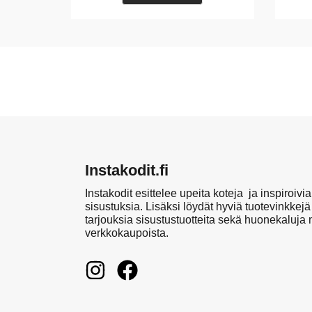
Instakodit.fi
Instakodit esittelee upeita koteja ja inspiroivia
sisustuksia. Lisäksi löydät hyviä tuotevinkkejä
tarjouksia sisustustuotteita sekä huonekaluja
verkkokaupoista.