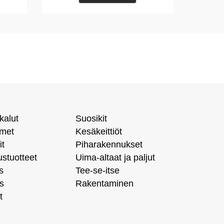
kalut
Suosikit
imet
Kesäkeittiöt
it
Piharakennukset
ustuotteet
Uima-altaat ja paljut
s
Tee-se-itse
s
Rakentaminen
t