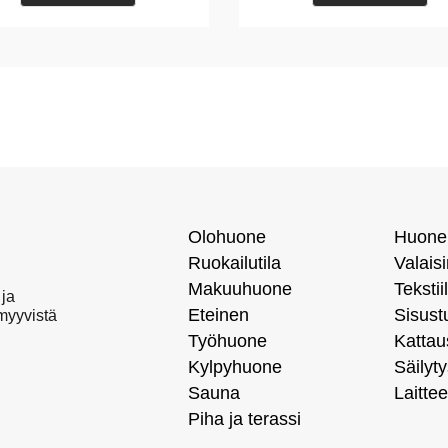
Olohuone
Huone
Ruokailutila
Valais
Makuuhuone
Tekstiil
 ja
Eteinen
Sisust
 myyvistä
Työhuone
Kattau
Kylpyhuone
Säilyty
Sauna
Laittee
Piha ja terassi