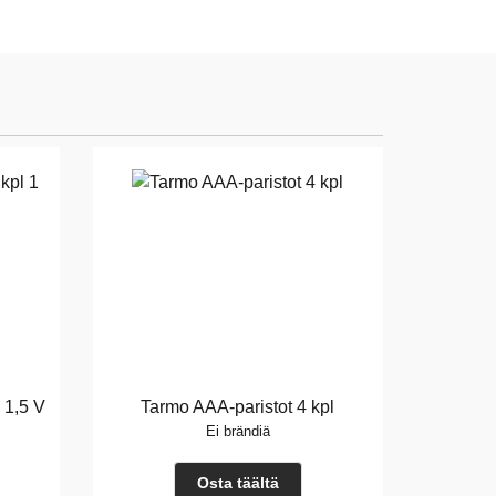
 1,5 V
Tarmo AAA-paristot 4 kpl
Ei brändiä
Osta täältä