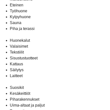
Eteinen
Työhuone
Kylpyhuone
Sauna
Piha ja terassi
Huonekalut
Valaisimet
Tekstiilit
Sisustustuotteet
Kattaus
Säilytys
Laitteet
Suosikit
Kesäkeittiöt
Piharakennukset
Uima-altaat ja paljut