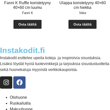
Fanni K Ruffle koristetyyny
Ulappa koristetyyny 40×60
40×60 cm luumu
cm hiekka
Fanni K
Veke
Osta täältä
Osta täältä
Instakodit.fi
Instakodit esittelee upeita koteja ja inspiroivia sisustuksia.
Lisäksi löydät hyviä tuotevinkkejä ja tarjouksia sisustustuotteita
sekä huonekaluja myyvistä verkkokaupoista.
Olohuone
Ruokailutila
Makuuhuone