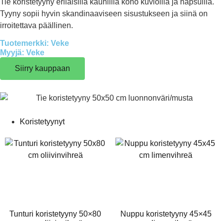
Tie koristetyyny erilaisilla kauniilla koho kuvioilla ja hapsuilla.
Tyyny sopii hyvin skandinaaviseen sisustukseen ja siinä on
irroitettava päällinen.
Tuotemerkki: Veke
Myyjä: Veke
Siirry kauppaan
Koristetyynyt
Tunturi koristetyyny 50×80
Nuppu koristetyyny 45×45