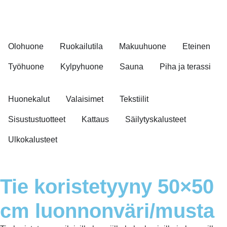
Olohuone
Ruokailutila
Makuuhuone
Eteinen
Työhuone
Kylpyhuone
Sauna
Piha ja terassi
Huonekalut
Valaisimet
Tekstiilit
Sisustustuotteet
Kattaus
Säilytyskalusteet
Ulkokalusteet
Tie koristetyyny 50×50
cm luonnonväri/musta