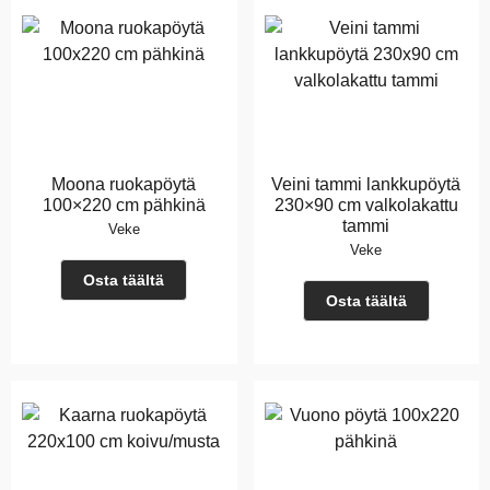
Moona ruokapöytä
Veini tammi lankkupöytä
100×220 cm pähkinä
230×90 cm valkolakattu
tammi
Veke
Veke
Osta täältä
Osta täältä