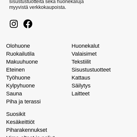
sisustustuotteita sekä huonekaluja
myyvistä verkkokaupoista.
Olohuone
Huonekalut
Ruokailutila
Valaisimet
Makuuhuone
Tekstiilit
Eteinen
Sisustustuotteet
Työhuone
Kattaus
Kylpyhuone
Säilytys
Sauna
Laitteet
Piha ja terassi
Suosikit
Kesäkeittiöt
Piharakennukset