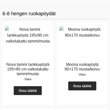
6-8 hengen ruokapöydät
Nova tammi lankkupöytä
Moona ruokapöytä
195×90 cm valkolakattu
90×170 musta/koivu
tammi/musta
Veke
Veke
Osta täältä
Osta täältä