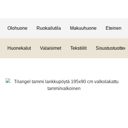
Olohuone
Ruokailutila
Makuuhuone
Eteinen
Huonekalut
Valaisimet
Tekstiilit
Sisustustuotteet