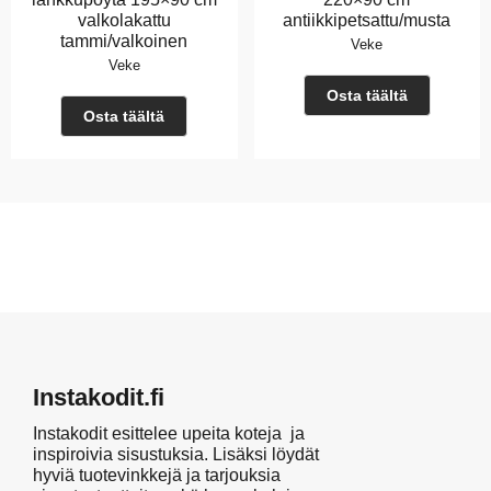
valkolakattu
antiikkipetsattu/musta
tammi/valkoinen
Veke
Veke
Osta täältä
Osta täältä
Instakodit.fi
Instakodit esittelee upeita koteja ja
inspiroivia sisustuksia. Lisäksi löydät
hyviä tuotevinkkejä ja tarjouksia