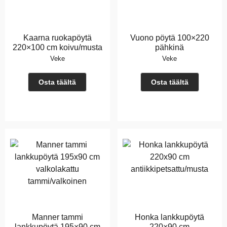
Kaarna ruokapöytä
Vuono pöytä 100×220
220×100 cm koivu/musta
pähkinä
Veke
Veke
Osta täältä
Osta täältä
Manner tammi
Honka lankkupöytä
lankkupöytä 195×90 cm
220×90 cm