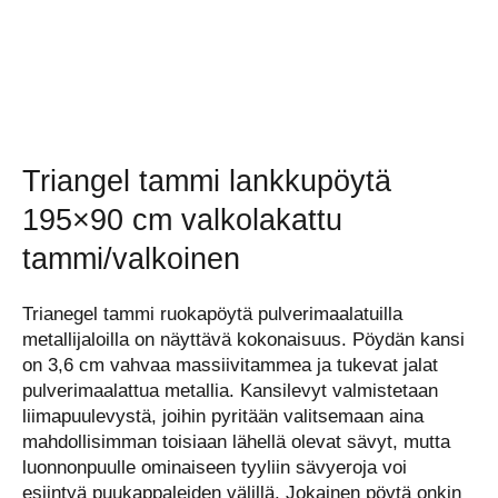
Triangel tammi lankkupöytä
195×90 cm valkolakattu
tammi/valkoinen
Trianegel tammi ruokapöytä pulverimaalatuilla
metallijaloilla on näyttävä kokonaisuus. Pöydän kansi
on 3,6 cm vahvaa massiivitammea ja tukevat jalat
pulverimaalattua metallia. Kansilevyt valmistetaan
liimapuulevystä, joihin pyritään valitsemaan aina
mahdollisimman toisiaan lähellä olevat sävyt, mutta
luonnonpuulle ominaiseen tyyliin sävyeroja voi
esiintyä puukappaleiden välillä. Jokainen pöytä onkin