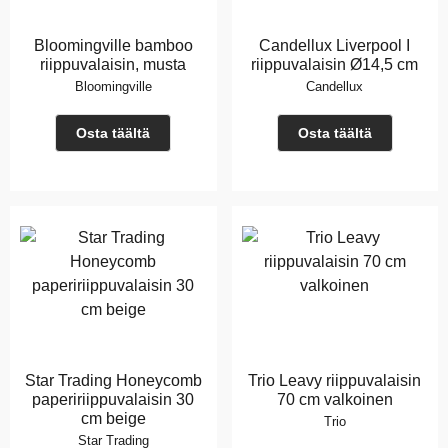
Bloomingville bamboo
Candellux Liverpool I
riippuvalaisin, musta
riippuvalaisin Ø14,5 cm
Bloomingville
Candellux
Osta täältä
Osta täältä
Star Trading Honeycomb
Trio Leavy riippuvalaisin
papeririippuvalaisin 30
70 cm valkoinen
cm beige
Trio
Star Trading