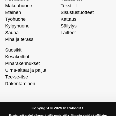
Makuuhuone
Tekstiilit
Eteinen
Sisustustuotteet
Työhuone
Kattaus
Kylpyhuone
Säilytys
Sauna
Laitteet
Piha ja terassi
Suosikit
Kesäkeittiöt
Piharakennukset
Uima-altaat ja paljut
Tee-se-itse
Rakentaminen
Copyright © 2025 Instakodit.fi
Kuvien oikeudet alkuperäisillä omistajilla. Sivusto sisältää affiliate-