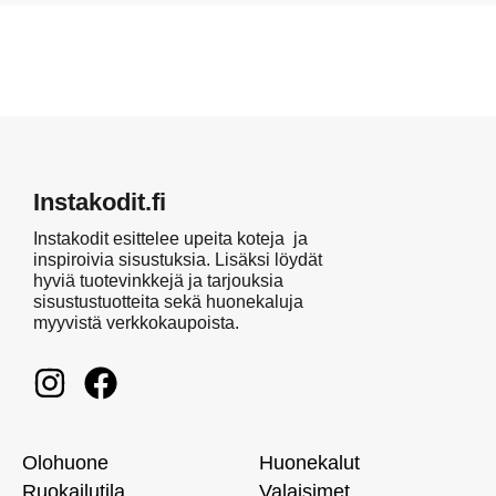
Instakodit.fi
Instakodit esittelee upeita koteja ja
inspiroivia sisustuksia. Lisäksi löydät
hyviä tuotevinkkejä ja tarjouksia
sisustustuotteita sekä huonekaluja
myyvistä verkkokaupoista.
Olohuone
Huonekalut
Ruokailutila
Valaisimet