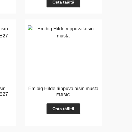
Osta täältä
sin
Emibig Hilde riippuvalaisin musta
xE27
EMIBIG
Osta täältä