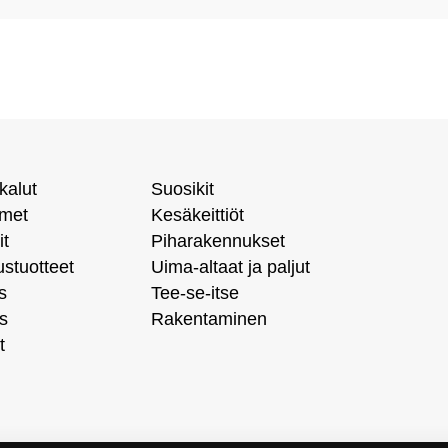
kalut
Suosikit
imet
Kesäkeittiöt
it
Piharakennukset
ustuotteet
Uima-altaat ja paljut
s
Tee-se-itse
s
Rakentaminen
t