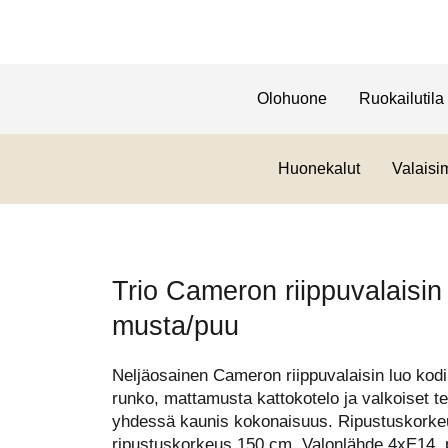
Olohuone
Ruokailutila
Huonekalut
Valaisi
Trio Cameron riippuvalaisin
musta/puu
Neljäosainen Cameron riippuvalaisin luo kod
runko, mattamusta kattokotelo ja valkoiset tek
yhdessä kaunis kokonaisuus. Ripustuskorke
ripustuskorkeus 150 cm. Valonlähde 4xE14, po