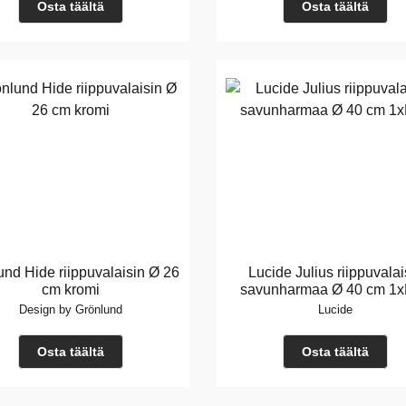
Osta täältä
Osta täältä
und Hide riippuvalaisin Ø 26
Lucide Julius riippuvalai
cm kromi
savunharmaa Ø 40 cm 1
Design by Grönlund
Lucide
Osta täältä
Osta täältä