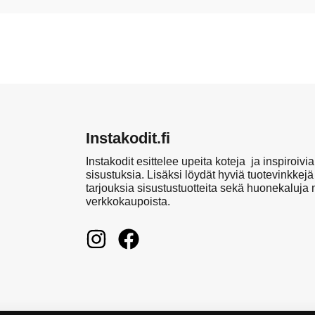
Instakodit.fi
Instakodit esittelee upeita koteja ja inspiroivia
sisustuksia. Lisäksi löydät hyviä tuotevinkkejä
tarjouksia sisustustuotteita sekä huonekaluja
verkkokaupoista.