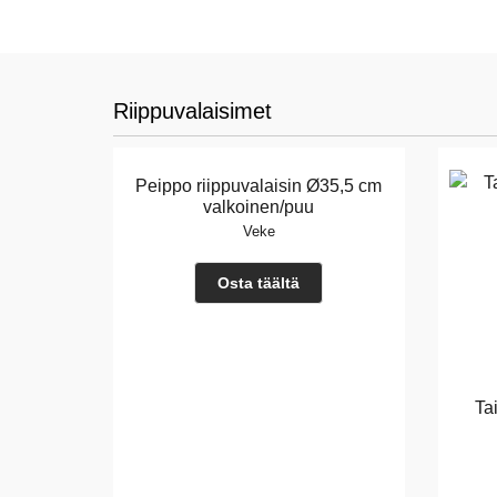
Riippuvalaisimet
Peippo riippuvalaisin Ø35,5 cm
valkoinen/puu
Veke
Osta täältä
Ta