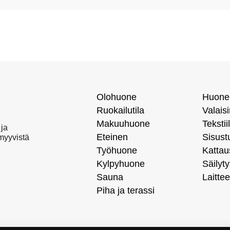
Olohuone
Huone
Ruokailutila
Valais
Makuuhuone
Tekstiil
 ja
Eteinen
Sisust
 myyvistä
Työhuone
Kattau
Kylpyhuone
Säilyty
Sauna
Laittee
Piha ja terassi