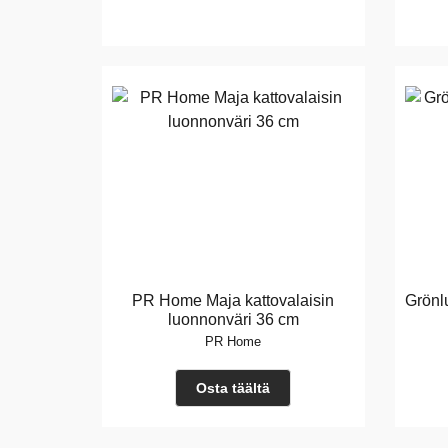
PR Home Maja kattovalaisin
Grönl
luonnonväri 36 cm
PR Home
Osta täältä