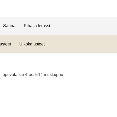
Sauna
Piha ja terassi
usteet
Ulkokalusteet