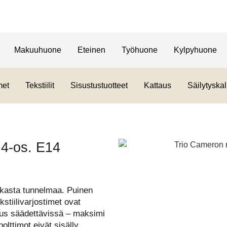
Makuuhuone
Eteinen
Työhuone
Kylpyhuone
met
Tekstiilit
Sisustustuotteet
Kattaus
Säilytyskal
 4-os. E14
ikasta tunnelmaa. Puinen
stiilivarjostimet ovat
us säädettävissä – maksimi
lttimot eivät sisälly