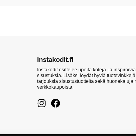
Instakodit.fi
Instakodit esittelee upeita koteja ja inspiroivia
sisustuksia. Lisäksi löydät hyviä tuotevinkkejä
tarjouksia sisustustuotteita sekä huonekaluja
verkkokaupoista.