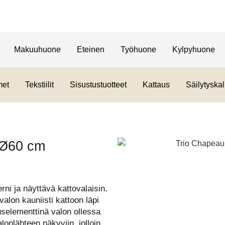
Makuuhuone
Eteinen
Työhuone
Kylpyhuone
met
Tekstiilit
Sisustustuotteet
Kattaus
Säilytyskal
 Ø60 cm
ni ja näyttävä kattovalaisin.
valon kauniisti kattoon läpi
uselementtinä valon ollessa
onlähteen näkyviin, jolloin