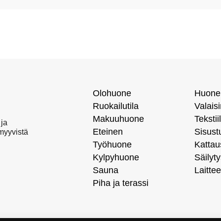
Olohuone
Huone
Ruokailutila
Valais
Makuuhuone
Tekstiil
 ja
Eteinen
Sisust
 myyvistä
Työhuone
Kattau
Kylpyhuone
Säilyty
Sauna
Laittee
Piha ja terassi