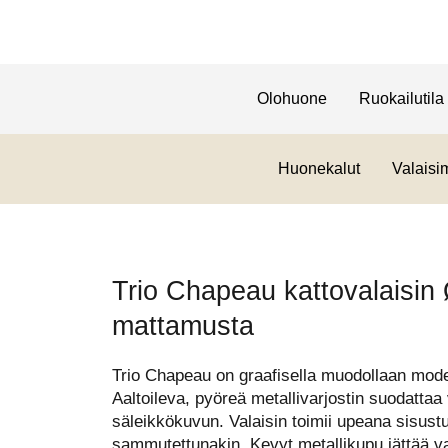
Olohuone
Ruokailutila
Huonekalut
Valaisi
Trio Chapeau kattovalaisin
mattamusta
Trio Chapeau on graafisella muodollaan moder
Aaltoileva, pyöreä metallivarjostin suodattaa 
säleikkökuvun. Valaisin toimii upeana sisust
sammutettunakin. Kevyt metallikupu jättää val