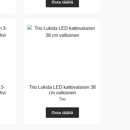
Osta täältä
 3-
Trio Lukida LED kattovalaisin 38
hvi
cm valkoinen
Trio
Osta täältä