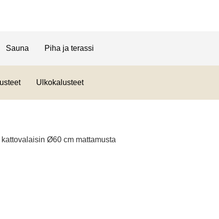
Sauna
Piha ja terassi
usteet
Ulkokalusteet