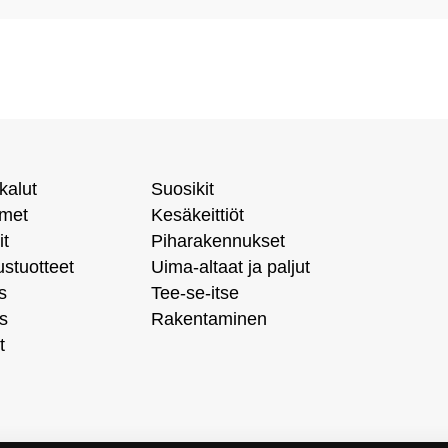
kalut
Suosikit
imet
Kesäkeittiöt
it
Piharakennukset
ustuotteet
Uima-altaat ja paljut
s
Tee-se-itse
s
Rakentaminen
t