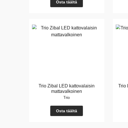
Osta täältä
Trio Zibal LED kattovalaisin
Trio
mattavalkoinen
Trio
Osta täältä