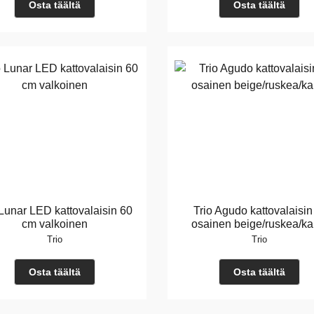
Osta täältä
Osta täältä
 Lunar LED kattovalaisin 60
Trio Agudo kattovalaisin
cm valkoinen
osainen beige/ruskea/ka
Trio
Trio
Osta täältä
Osta täältä