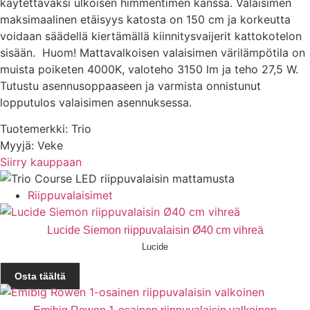
käytettäväksi ulkoisen himmentimen kanssa. Valaisimen
maksimaalinen etäisyys katosta on 150 cm ja korkeutta
voidaan säädellä kiertämällä kiinnitysvaijerit kattokotelon
sisään. Huom! Mattavalkoisen valaisimen värilämpötila on
muista poiketen 4000K, valoteho 3150 lm ja teho 27,5 W.
Tutustu asennusoppaaseen ja varmista onnistunut
lopputulos valaisimen asennuksessa.
Tuotemerkki: Trio
Myyjä: Veke
Siirry kauppaan
Riippuvalaisimet
Lucide Siemon riippuvalaisin Ø40 cm vihreä
Lucide
Osta täältä