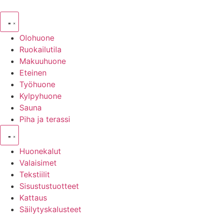
Mene
sisältöön
Olohuone
Ruokailutila
Makuuhuone
Eteinen
Työhuone
Kylpyhuone
Sauna
Piha ja terassi
Huonekalut
Valaisimet
Tekstiilit
Sisustustuotteet
Kattaus
Säilytyskalusteet