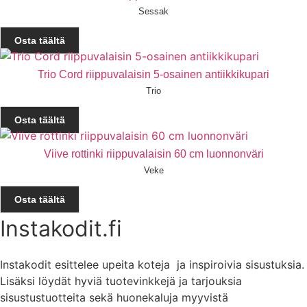
Sessak
Osta täältä
Trio Cord riippuvalaisin 5-osainen antiikkikupari
Trio
Osta täältä
Viive rottinki riippuvalaisin 60 cm luonnonväri
Veke
Osta täältä
Instakodit.fi
Instakodit esittelee upeita koteja ja inspiroivia sisustuksia.
Lisäksi löydät hyviä tuotevinkkejä ja tarjouksia
sisustustuotteita sekä huonekaluja myyvistä