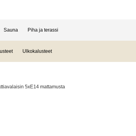
Sauna
Piha ja terassi
usteet
Ulkokalusteet