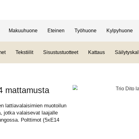
Makuuhuone
Eteinen
Työhuone
Kylpyhuone
met
Tekstiilit
Sisustustuotteet
Kattaus
Säilytyskal
E14 mattamusta
en lattiavalaisimien muotoilun
, jotka valaisevat laajalle
 rungossa. Polttimot (5xE14