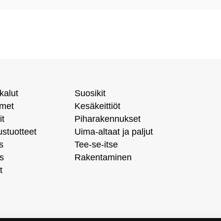
kalut
Suosikit
imet
Kesäkeittiöt
it
Piharakennukset
ustuotteet
Uima-altaat ja paljut
s
Tee-se-itse
s
Rakentaminen
t