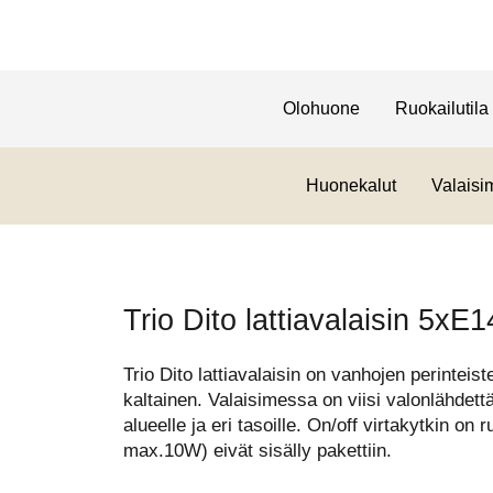
Olohuone
Ruokailutila
Huonekalut
Valaisi
Trio Dito lattiavalaisin 5x
Trio Dito lattiavalaisin on vanhojen perinteist
kaltainen. Valaisimessa on viisi valonlähdettä
alueelle ja eri tasoille. On/off virtakytkin on
max.10W) eivät sisälly pakettiin.