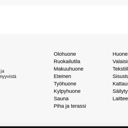
Olohuone
Huone
Ruokailutila
Valais
Makuuhuone
Tekstiil
 ja
Eteinen
Sisust
 myyvistä
Työhuone
Kattau
Kylpyhuone
Säilyty
Sauna
Laittee
Piha ja terassi