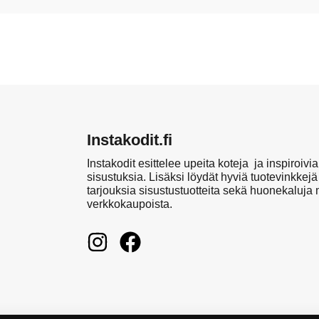
Instakodit.fi
Instakodit esittelee upeita koteja ja inspiroivia
sisustuksia. Lisäksi löydät hyviä tuotevinkkejä
tarjouksia sisustustuotteita sekä huonekaluja
verkkokaupoista.