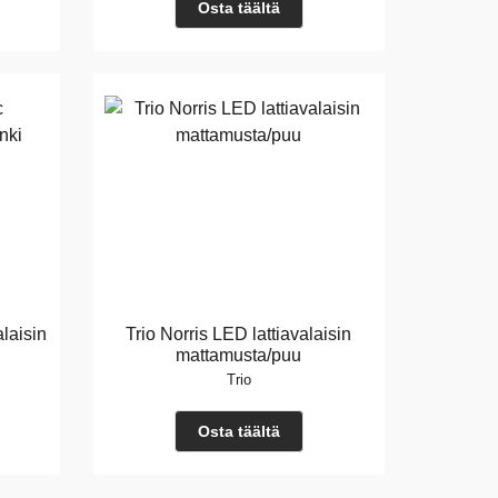
Osta täältä
alaisin
Trio Norris LED lattiavalaisin
mattamusta/puu
Trio
Osta täältä