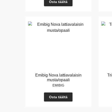
Osta täältä
Emibig Nova lattiavalaisin
Tr
musta/opaali
EMIBIG
Osta täältä