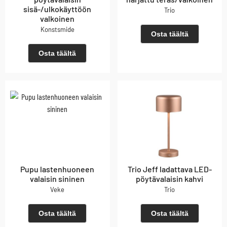
sisä-/ulkokäyttöön
Trio
valkoinen
Konstsmide
Osta täältä
Osta täältä
Pupu lastenhuoneen
Trio Jeff ladattava LED-
valaisin sininen
pöytävalaisin kahvi
Veke
Trio
Osta täältä
Osta täältä