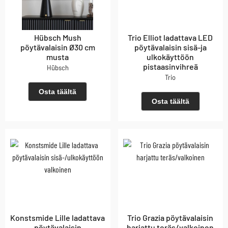
Hübsch Mush
Trio Elliot ladattava LED
pöytävalaisin Ø30 cm
pöytävalaisin sisä-ja
musta
ulkokäyttöön
pistaasinvihreä
Hübsch
Trio
Osta täältä
Osta täältä
Konstsmide Lille ladattava
Trio Grazia pöytävalaisin
pöytävalaisin
harjattu teräs/valkoinen