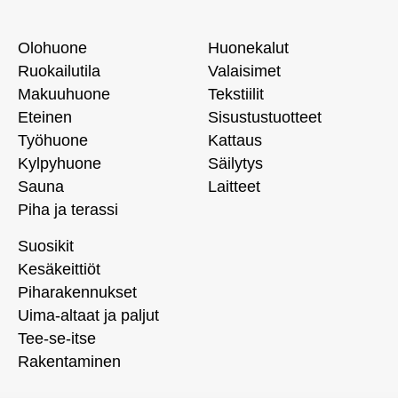
Olohuone
Huonekalut
Ruokailutila
Valaisimet
Makuuhuone
Tekstiilit
Eteinen
Sisustustuotteet
Työhuone
Kattaus
Kylpyhuone
Säilytys
Sauna
Laitteet
Piha ja terassi
Suosikit
Kesäkeittiöt
Piharakennukset
Uima-altaat ja paljut
Tee-se-itse
Rakentaminen