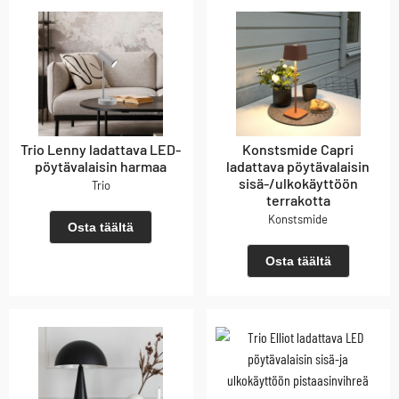
Trio Lenny ladattava LED-
Konstsmide Capri
pöytävalaisin harmaa
ladattava pöytävalaisin
sisä-/ulkokäyttöön
Trio
terrakotta
Konstsmide
Osta täältä
Osta täältä