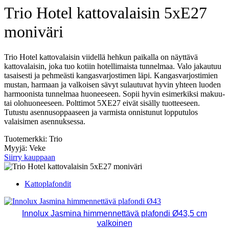
Trio Hotel kattovalaisin 5xE27
moniväri
Trio Hotel kattovalaisin viidellä hehkun paikalla on näyttävä
kattovalaisin, joka tuo kotiin hotellimaista tunnelmaa. Valo jakautuu
tasaisesti ja pehmeästi kangasvarjostimen läpi. Kangasvarjostimien
mustan, harmaan ja valkoisen sävyt sulautuvat hyvin yhteen luoden
harmoonista tunnelmaa huoneeseen. Sopii hyvin esimerkiksi makuu-
tai olohuoneeseen. Polttimot 5XE27 eivät sisälly tuotteeseen.
Tutustu asennusoppaaseen ja varmista onnistunut lopputulos
valaisimen asennuksessa.
Tuotemerkki: Trio
Myyjä: Veke
Siirry kauppaan
Kattoplafondit
Innolux Jasmina himmennettävä plafondi Ø43,5 cm
valkoinen