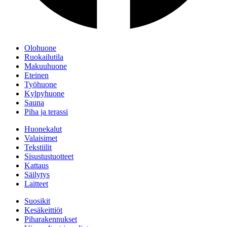
Olohuone
Ruokailutila
Makuuhuone
Eteinen
Työhuone
Kylpyhuone
Sauna
Piha ja terassi
Huonekalut
Valaisimet
Tekstiilit
Sisustustuotteet
Kattaus
Säilytys
Laitteet
Suosikit
Kesäkeittiöt
Piharakennukset