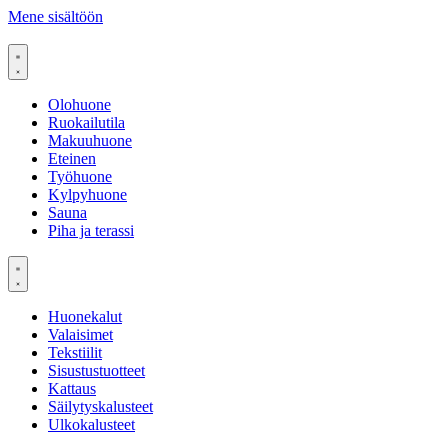
Mene sisältöön
Olohuone
Ruokailutila
Makuuhuone
Eteinen
Työhuone
Kylpyhuone
Sauna
Piha ja terassi
Huonekalut
Valaisimet
Tekstiilit
Sisustustuotteet
Kattaus
Säilytyskalusteet
Ulkokalusteet