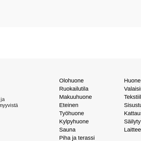
Olohuone
Huone
Ruokailutila
Valais
Makuuhuone
Tekstiil
 ja
Eteinen
Sisust
 myyvistä
Työhuone
Kattau
Kylpyhuone
Säilyty
Sauna
Laittee
Piha ja terassi