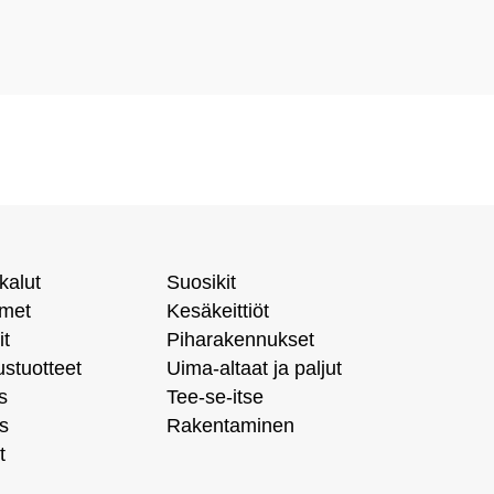
kalut
Suosikit
imet
Kesäkeittiöt
it
Piharakennukset
ustuotteet
Uima-altaat ja paljut
s
Tee-se-itse
s
Rakentaminen
t