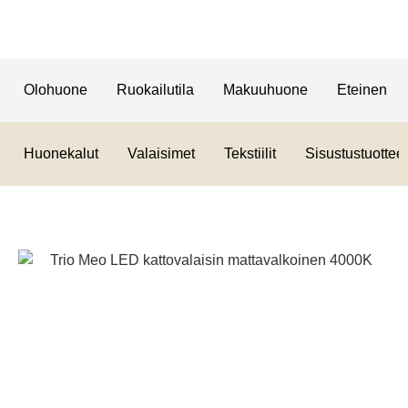
Olohuone
Ruokailutila
Makuuhuone
Eteinen
Huonekalut
Valaisimet
Tekstiilit
Sisustustuotteet