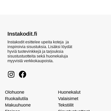
Instakodit.fi
Instakodit esittelee upeita koteja ja
inspiroivia sisustuksia. Lisäksi löydät
hyviä tuotevinkkejä ja tarjouksia
sisustustuotteita sekä huonekaluja
myyvistä verkkokaupoista.
Olohuone
Huonekalut
Ruokailutila
Valaisimet
Makuuhuone
Tekstiilit