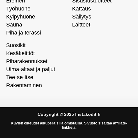
Eteinen
Sisustustuotteet
Työhuone
Kattaus
Kylpyhuone
Säilytys
Sauna
Laitteet
Piha ja terassi
Suosikit
Kesäkeittiöt
Piharakennukset
Uima-altaat ja paljut
Tee-se-itse
Rakentaminen
Copyright © 2025 Instakodit.fi
Kuvien oikeudet alkuperäisillä omistajilla. Sivusto sisältää affiliate-
linkkejä.