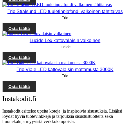
Trio Stralsund LED tuuletinplafondi valkoinen tähtitaivas
Trio
Osta täältä
Lucide Lex kattovalaisin valkoinen
Lucide
Osta täältä
Trio Viale LED kattovalaisin mattamusta 3000K
Trio
Osta täältä
Instakodit.fi
Instakodit esittelee upeita koteja ja inspiroivia sisustuksia. Lisäksi
löydät hyviä tuotevinkkejä ja tarjouksia sisustustuotteita sekä
huonekaluja myyvistä verkkokaupoista.