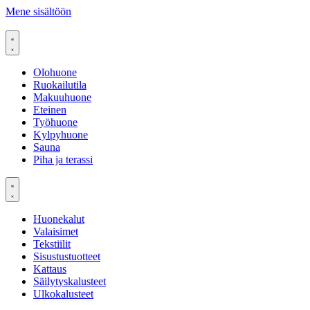
Mene sisältöön
Olohuone
Ruokailutila
Makuuhuone
Eteinen
Työhuone
Kylpyhuone
Sauna
Piha ja terassi
Huonekalut
Valaisimet
Tekstiilit
Sisustustuotteet
Kattaus
Säilytyskalusteet
Ulkokalusteet