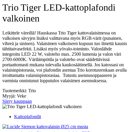
Trio Tiger LED-kattoplafondi
valkoinen
Leikittele väreillä! Hauskassa Trio Tiger kattovalaisimessa on
valkoisen sävyjen lisäksi valittavana myös RGB-värit (punainen,
vihreä ja sininen). Valaisimen valkoiseen kupuun tuo ilmettä kaunis
tähtitaivasefekti. Lisäksi myös yövalo-toiminto. Valonlähde
integroitu LED 22 W, valoteho max. 2500 lumenia ja valon väri
2700-6000K. Värilämpötila ja valoteho ovat säädettävissä
portaattomasti mukana tulevalla kaukosäätimellä. Jos katossasi on
valaisinpistorasia, voi plafondin asentaa Trio korotusrenkaan avulla
irroittamatta valaisinpistorasiaa. Tutustu asennusoppaaseen ja
varmista onnistunut lopputulos valaisimen asennuksessa.
Tuotemerkki: Trio
Myyjä: Veke
Siirry kauppaan
Kattoplafondit