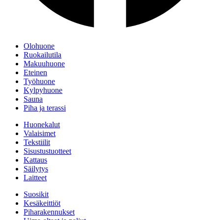
Olohuone
Ruokailutila
Makuuhuone
Eteinen
Työhuone
Kylpyhuone
Sauna
Piha ja terassi
Huonekalut
Valaisimet
Tekstiilit
Sisustustuotteet
Kattaus
Säilytys
Laitteet
Suosikit
Kesäkeittiöt
Piharakennukset