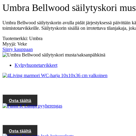
Umbra Bellwood säilytyskori mus
Umbra Bellwood säilytyskorin avulla pidät järjestyksessä päivittäin käytö
toimistotarvikkeille. Säilytyskorin sisällä on irrotettava tilanjakaja, jo
Tuotemerkki: Umbra
Myyjä: Veke
Siirry kauppaan
Kylpyhuonetarvikkeet
Osta täältä
Osta täältä