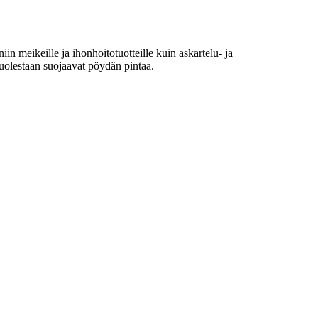
iin meikeille ja ihonhoitotuotteille kuin askartelu- ja
t puolestaan suojaavat pöydän pintaa.