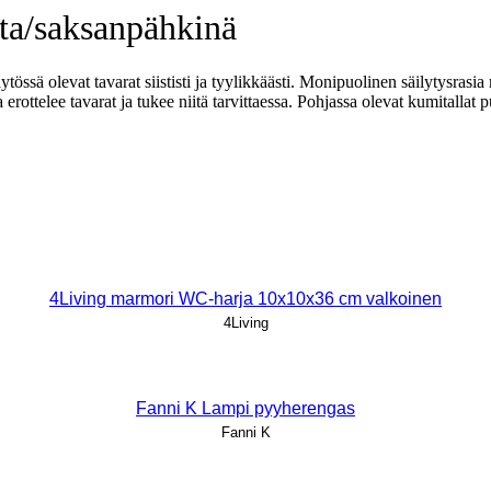
ta/saksanpähkinä
ssä olevat tavarat siististi ja tyylikkäästi. Monipuolinen säilytysrasia n
ka erottelee tavarat ja tukee niitä tarvittaessa. Pohjassa olevat kumitalla
4Living marmori WC-harja 10x10x36 cm valkoinen
4Living
Fanni K Lampi pyyherengas
Fanni K