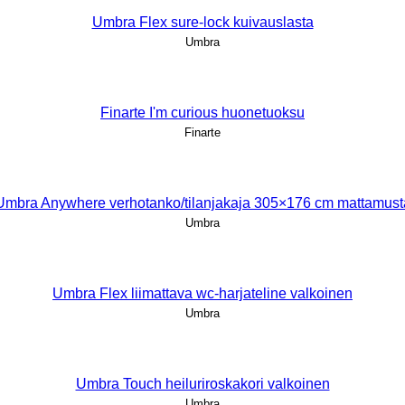
Umbra Flex sure-lock kuivauslasta
Umbra
Finarte I'm curious huonetuoksu
Finarte
Umbra Anywhere verhotanko/tilanjakaja 305×176 cm mattamust
Umbra
Umbra Flex liimattava wc-harjateline valkoinen
Umbra
Umbra Touch heiluriroskakori valkoinen
Umbra