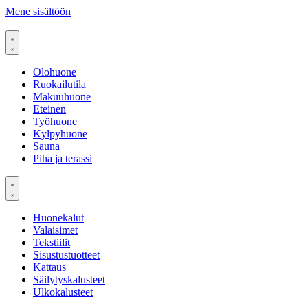
Mene sisältöön
Olohuone
Ruokailutila
Makuuhuone
Eteinen
Työhuone
Kylpyhuone
Sauna
Piha ja terassi
Huonekalut
Valaisimet
Tekstiilit
Sisustustuotteet
Kattaus
Säilytyskalusteet
Ulkokalusteet