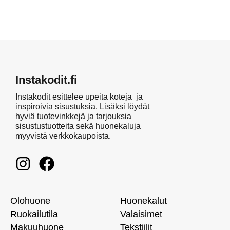
Instakodit.fi
Instakodit esittelee upeita koteja ja
inspiroivia sisustuksia. Lisäksi löydät
hyviä tuotevinkkejä ja tarjouksia
sisustustuotteita sekä huonekaluja
myyvistä verkkokaupoista.
Olohuone
Huonekalut
Ruokailutila
Valaisimet
Makuuhuone
Tekstiilit