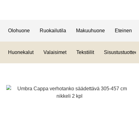
Olohuone
Ruokailutila
Makuuhuone
Eteinen
Huonekalut
Valaisimet
Tekstiilit
Sisustustuotteet