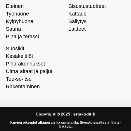
Eteinen
Sisustustuotteet
Työhuone
Kattaus
Kylpyhuone
Säilytys
Sauna
Laitteet
Piha ja terassi
Suosikit
Kesäkeittiöt
Piharakennukset
Uima-altaat ja paljut
Tee-se-itse
Rakentaminen
Copyright © 2025 Instakodit.fi
Kuvien oikeudet alkuperäisillä omistajilla. Sivusto sisältää affiliate-
linkkejä.