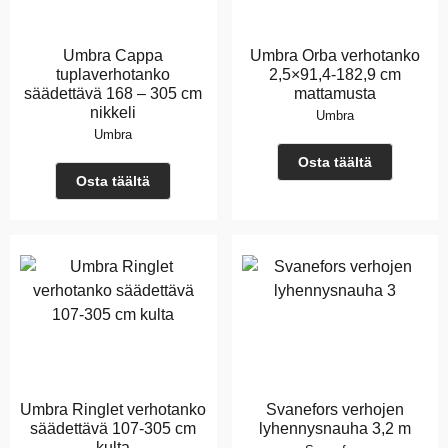
Umbra Cappa
Umbra Orba verhotanko
tuplaverhotanko
2,5×91,4-182,9 cm
säädettävä 168 – 305 cm
mattamusta
nikkeli
Umbra
Umbra
Osta täältä
Osta täältä
Umbra Ringlet verhotanko
Svanefors verhojen
säädettävä 107-305 cm
lyhennysnauha 3,2 m
kulta