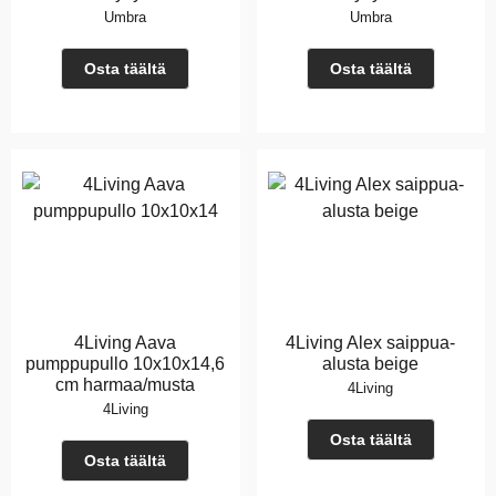
Umbra
Umbra
Osta täältä
Osta täältä
4Living Aava
4Living Alex saippua-
pumppupullo 10x10x14,6
alusta beige
cm harmaa/musta
4Living
4Living
Osta täältä
Osta täältä