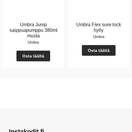
Umbra Junip
Umbra Flex sure-lock
saippuapumppu 380ml
hylly
musta
Umbra
Umbra
Osta täältä
Osta täältä
Instakodit.fi