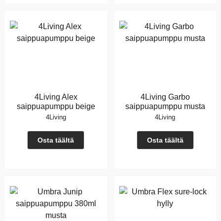
4Living Alex
4Living Garbo
saippuapumppu beige
saippuapumppu musta
4Living
4Living
Osta täältä
Osta täältä