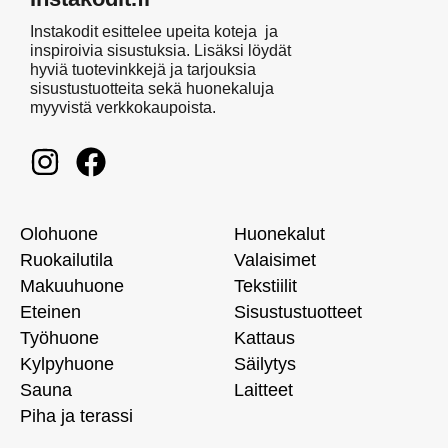
Instakodit esittelee upeita koteja ja
inspiroivia sisustuksia. Lisäksi löydät
hyviä tuotevinkkejä ja tarjouksia
sisustustuotteita sekä huonekaluja
myyvistä verkkokaupoista.
Olohuone
Huonekalut
Ruokailutila
Valaisimet
Makuuhuone
Tekstiilit
Eteinen
Sisustustuotteet
Työhuone
Kattaus
Kylpyhuone
Säilytys
Sauna
Laitteet
Piha ja terassi