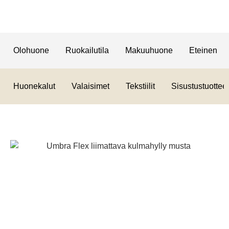
Olohuone
Ruokailutila
Makuuhuone
Eteinen
Huonekalut
Valaisimet
Tekstiilit
Sisustustuotteet