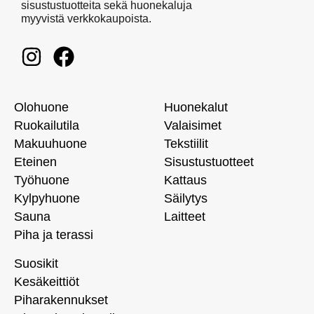
sisustustuotteita sekä huonekaluja
myyvistä verkkokaupoista.
Olohuone
Huonekalut
Ruokailutila
Valaisimet
Makuuhuone
Tekstiilit
Eteinen
Sisustustuotteet
Työhuone
Kattaus
Kylpyhuone
Säilytys
Sauna
Laitteet
Piha ja terassi
Suosikit
Kesäkeittiöt
Piharakennukset