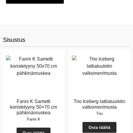
Sisustus
Fanni K Sametti
Trio Iceberg lattiatuuletin
koristetyyny 50×70 cm
valkoinen/musta
pähkinänruskea
Trio
Fanni K
Osta täältä