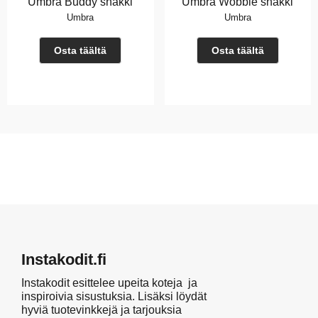
Umbra Buddy shakki
Umbra Wobble shakki
Umbra
Umbra
Osta täältä
Osta täältä
Instakodit.fi
Instakodit esittelee upeita koteja ja
inspiroivia sisustuksia. Lisäksi löydät
hyviä tuotevinkkejä ja tarjouksia