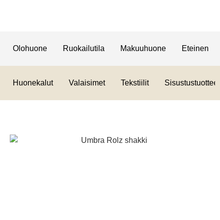
Olohuone
Ruokailutila
Makuuhuone
Eteinen
Huonekalut
Valaisimet
Tekstiilit
Sisustustuotteet