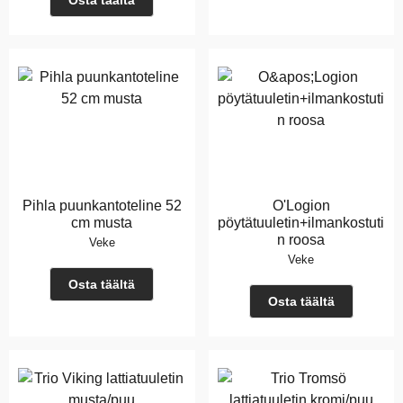
Osta täältä
Pihla puunkantoteline 52
O'Logion
cm musta
pöytätuuletin+ilmankostuti
n roosa
Veke
Veke
Osta täältä
Osta täältä