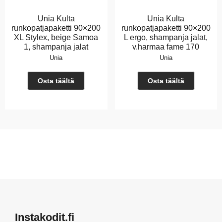
Unia Kulta
Unia Kulta
runkopatjapaketti 90×200
runkopatjapaketti 90×200
XL Stylex, beige Samoa
L ergo, shampanja jalat,
1, shampanja jalat
v.harmaa fame 170
Unia
Unia
Osta täältä
Osta täältä
Instakodit.fi