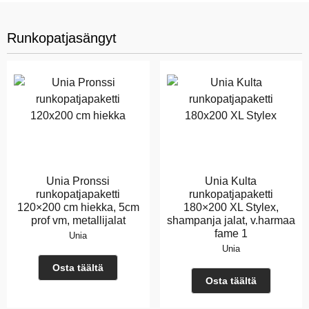
Runkopatjasängyt
Unia Pronssi
Unia Kulta
runkopatjapaketti
runkopatjapaketti
120×200 cm hiekka, 5cm
180×200 XL Stylex,
prof vm, metallijalat
shampanja jalat, v.harmaa
fame 1
Unia
Unia
Osta täältä
Osta täältä