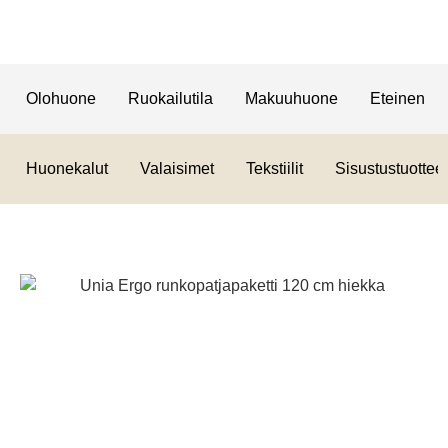
Olohuone
Ruokailutila
Makuuhuone
Eteinen
Huonekalut
Valaisimet
Tekstiilit
Sisustustuotteet