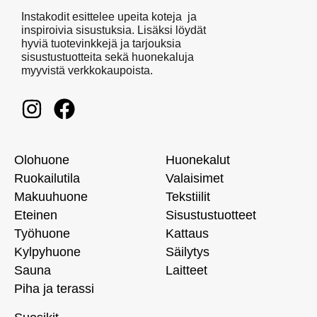
Instakodit esittelee upeita koteja ja
inspiroivia sisustuksia. Lisäksi löydät
hyviä tuotevinkkejä ja tarjouksia
sisustustuotteita sekä huonekaluja
myyvistä verkkokaupoista.
Olohuone
Huonekalut
Ruokailutila
Valaisimet
Makuuhuone
Tekstiilit
Eteinen
Sisustustuotteet
Työhuone
Kattaus
Kylpyhuone
Säilytys
Sauna
Laitteet
Piha ja terassi