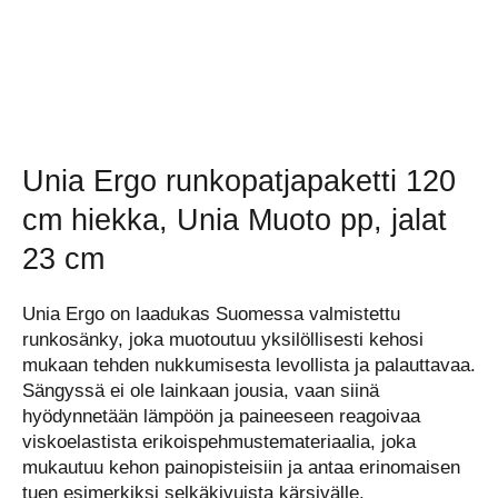
Unia Ergo runkopatjapaketti 120
cm hiekka, Unia Muoto pp, jalat
23 cm
Unia Ergo on laadukas Suomessa valmistettu
runkosänky, joka muotoutuu yksilöllisesti kehosi
mukaan tehden nukkumisesta levollista ja palauttavaa.
Sängyssä ei ole lainkaan jousia, vaan siinä
hyödynnetään lämpöön ja paineeseen reagoivaa
viskoelastista erikois­pehmuste­materiaalia, joka
mukautuu kehon painopisteisiin ja antaa erinomaisen
tuen esimerkiksi selkäkivuista kärsivälle.