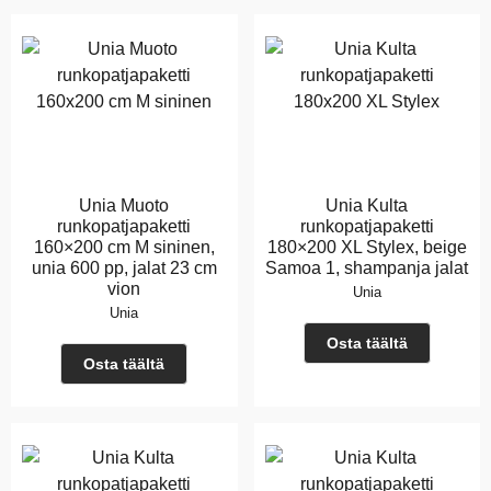
Unia Muoto
Unia Kulta
runkopatjapaketti
runkopatjapaketti
160×200 cm M sininen,
180×200 XL Stylex, beige
unia 600 pp, jalat 23 cm
Samoa 1, shampanja jalat
vion
Unia
Unia
Osta täältä
Osta täältä