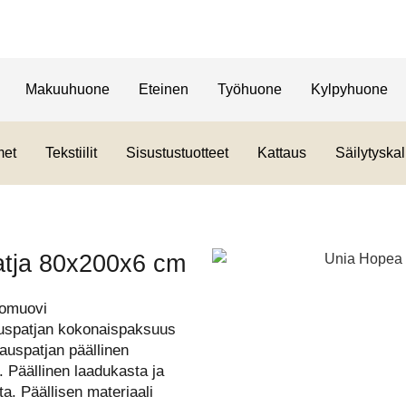
Makuuhuone
Eteinen
Työhuone
Kylpyhuone
met
Tekstiilit
Sisustustuotteet
Kattaus
Säilytyskal
tja 80x200x6 cm
tomuovi
auspatjan kokonaispaksuus
auspatjan päällinen
. Päällinen laadukasta ja
ta. Päällisen materiaali