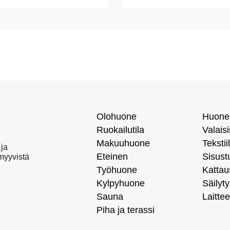
Olohuone
Huone
Ruokailutila
Valais
Makuuhuone
Tekstiil
 ja
Eteinen
Sisust
 myyvistä
Työhuone
Kattau
Kylpyhuone
Säilyty
Sauna
Laittee
Piha ja terassi