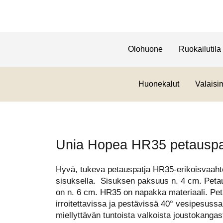
Olohuone
Ruokailutila
Huonekalut
Valaisi
Unia Hopea HR35 petauspa
Hyvä, tukeva petauspatja HR35-erikoisvaah
sisuksella. Sisuksen paksuus n. 4 cm. Pet
on n. 6 cm. HR35 on napakka materiaali. Pet
irroitettavissa ja pestävissä 40° vesipesussa
miellyttävän tuntoista valkoista joustokangas