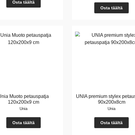
Osta täältä
Osta täältä
Unia Muoto petauspatja
UNIA premium stylex petau
120x200x9 cm
90x200x8cm
Unia
Unia
Osta täältä
Osta täältä