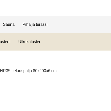
Sauna
Piha ja terassi
usteet
Ulkokalusteet