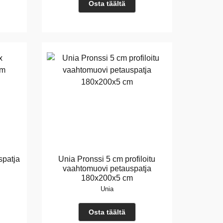
Osta täältä
spatja
Unia Pronssi 5 cm profiloitu
vaahtomuovi petauspatja
180x200x5 cm
Unia
Osta täältä