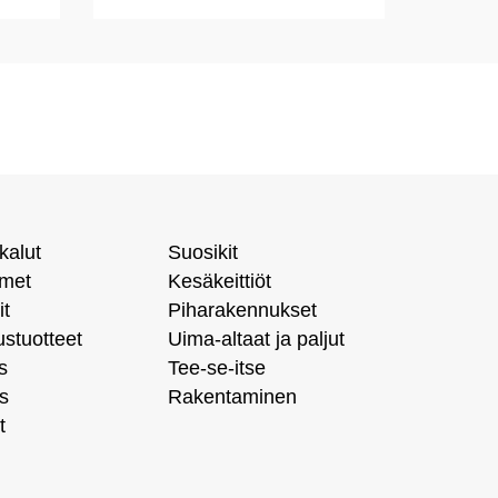
kalut
Suosikit
imet
Kesäkeittiöt
it
Piharakennukset
ustuotteet
Uima-altaat ja paljut
s
Tee-se-itse
s
Rakentaminen
t