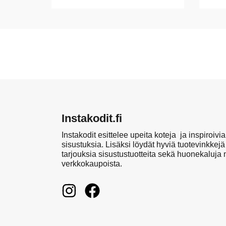
Instakodit.fi
Instakodit esittelee upeita koteja ja inspiroivia
sisustuksia. Lisäksi löydät hyviä tuotevinkkejä
tarjouksia sisustustuotteita sekä huonekaluja
verkkokaupoista.