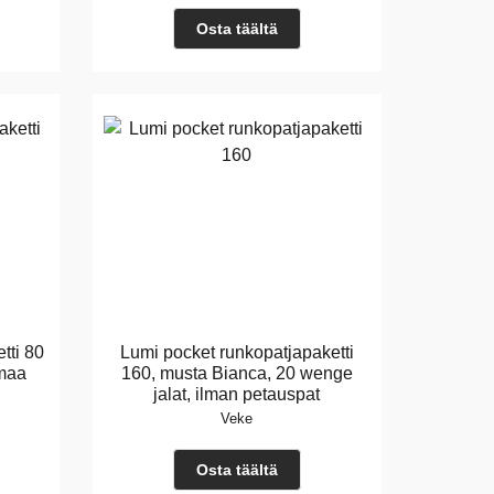
Osta täältä
tti 80
Lumi pocket runkopatjapaketti
rmaa
160, musta Bianca, 20 wenge
jalat, ilman petauspat
Veke
Osta täältä