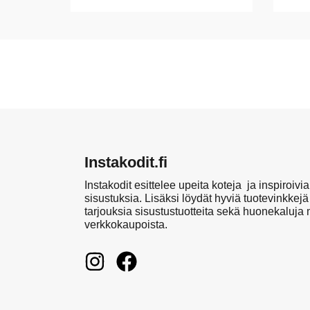
Instakodit.fi
Instakodit esittelee upeita koteja ja inspiroivia
sisustuksia. Lisäksi löydät hyviä tuotevinkkejä
tarjouksia sisustustuotteita sekä huonekaluja
verkkokaupoista.