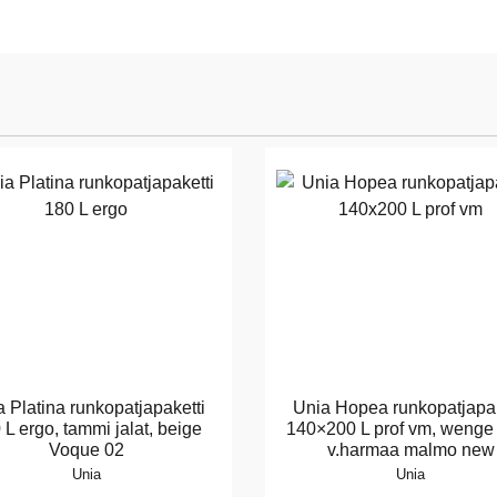
 Platina runkopatjapaketti
Unia Hopea runkopatjapak
 L ergo, tammi jalat, beige
140×200 L prof vm, wenge j
Voque 02
v.harmaa malmo new
Unia
Unia