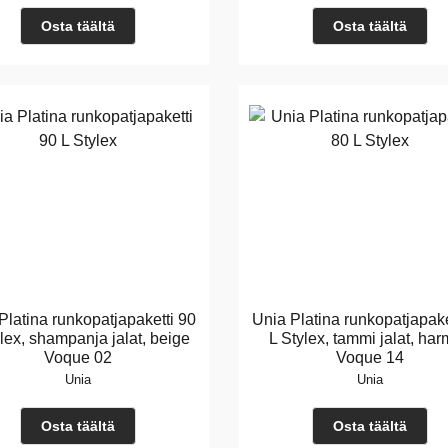
Osta täältä
Osta täältä
Platina runkopatjapaketti 90
Unia Platina runkopatjapake
ylex, shampanja jalat, beige
L Stylex, tammi jalat, ha
Voque 02
Voque 14
Unia
Unia
Osta täältä
Osta täältä