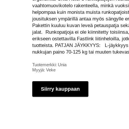
vaahtomuovikotelo rakenteella, minkä vuoks
helpompaa kuin monista muista runkopatjois
jousituksen ympärillä antaa myös sängylle er
Pakettin kuuluu kuvan leveä petauspatja sekä
jalat. Runkopatjoja ei ole kiinnitetty toisiins
erikseen ostettavilla Fastlink liitinheloilla, 
tuotteista. PATJAN JÄYKKYYS: L-jäykkyys o
nukkujan paino 70-125 kg tai muuten tukeva
Tuotemerkki: Unia
Myyjä: Veke
Siirry kauppaan