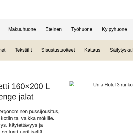
Makuuhuone
Eteinen
Työhuone
Kylpyhuone
met
Tekstiilit
Sisustustuotteet
Kattaus
Säilytyskal
etti 160×200 L
enge jalat
ergonominen pussijousitus,
kotiin tai vaikka mökille.
ys, käytettävyys ja
n tuettu erillisellä