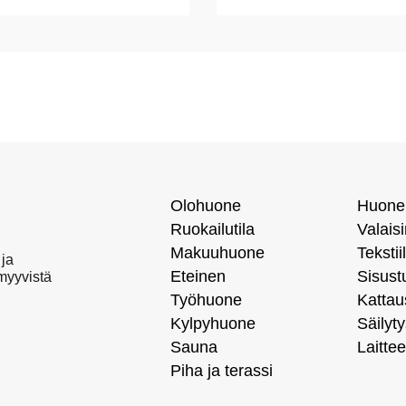
Olohuone
Huone
Ruokailutila
Valais
Makuuhuone
Tekstiil
 ja
Eteinen
Sisust
 myyvistä
Työhuone
Kattau
Kylpyhuone
Säilyty
Sauna
Laittee
Piha ja terassi