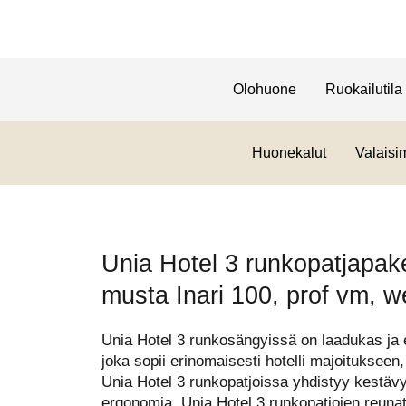
Olohuone
Ruokailutila
Huonekalut
Valaisi
Unia Hotel 3 runkopatjapak
musta Inari 100, prof vm, w
Unia Hotel 3 runkosängyissä on laadukas ja 
joka sopii erinomaisesti hotelli majoitukseen, 
Unia Hotel 3 runkopatjoissa yhdistyy kestävy
ergonomia. Unia Hotel 3 runkopatjojen reunat o