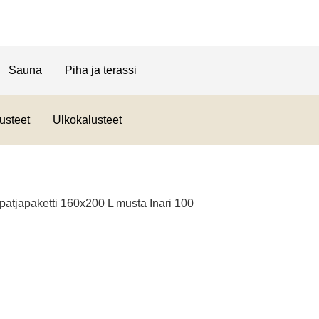
Sauna
Piha ja terassi
usteet
Ulkokalusteet