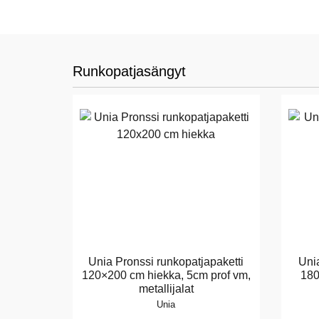
Runkopatjasängyt
Unia Pronssi runkopatjapaketti
Unia
120×200 cm hiekka, 5cm prof vm,
180
metallijalat
Unia