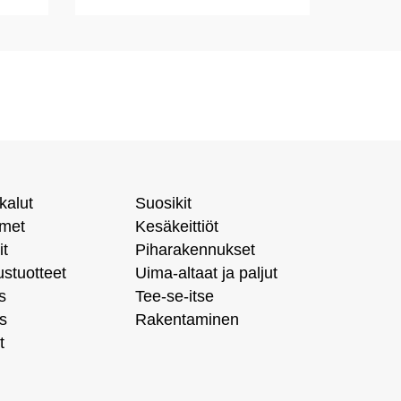
kalut
Suosikit
imet
Kesäkeittiöt
it
Piharakennukset
ustuotteet
Uima-altaat ja paljut
s
Tee-se-itse
s
Rakentaminen
t