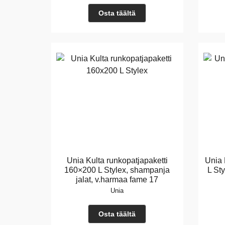
Osta täältä
Unia Kulta runkopatjapaketti
Unia 
160×200 L Stylex, shampanja
L St
jalat, v.harmaa fame 17
Unia
Osta täältä