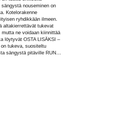
i sängystä nouseminen on
ta. Kotelorakenne
ityisen ryhdikkään ilmeen.
 altakierrettävät tukevat
a, mutta ne voidaan kiinnittää
jotka löytyvät OSTA LISÄKSI –
n tukeva, suositeltu
sta sängystä pitäville RUN…