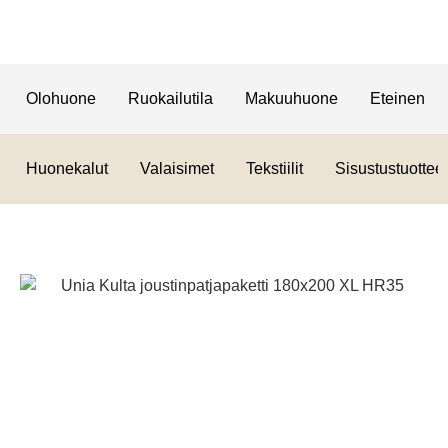
Olohuone
Ruokailutila
Makuuhuone
Eteinen
Huonekalut
Valaisimet
Tekstiilit
Sisustustuotteet