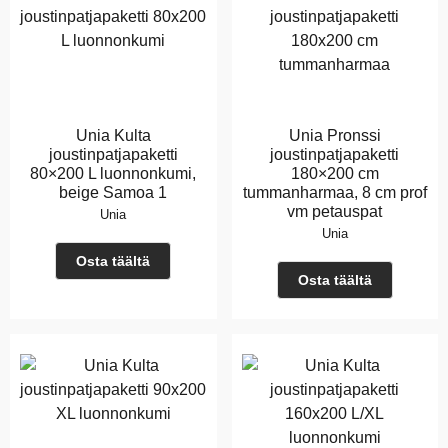
Unia Kulta
Unia Pronssi
joustinpatjapaketti
joustinpatjapaketti
80×200 L luonnonkumi,
180×200 cm
beige Samoa 1
tummanharmaa, 8 cm prof
vm petauspat
Unia
Unia
Osta täältä
Osta täältä