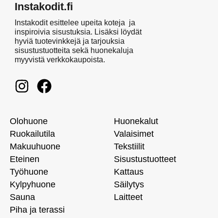
Instakodit.fi
Instakodit esittelee upeita koteja ja
inspiroivia sisustuksia. Lisäksi löydät
hyviä tuotevinkkejä ja tarjouksia
sisustustuotteita sekä huonekaluja
myyvistä verkkokaupoista.
Olohuone
Huonekalut
Ruokailutila
Valaisimet
Makuuhuone
Tekstiilit
Eteinen
Sisustustuotteet
Työhuone
Kattaus
Kylpyhuone
Säilytys
Sauna
Laitteet
Piha ja terassi