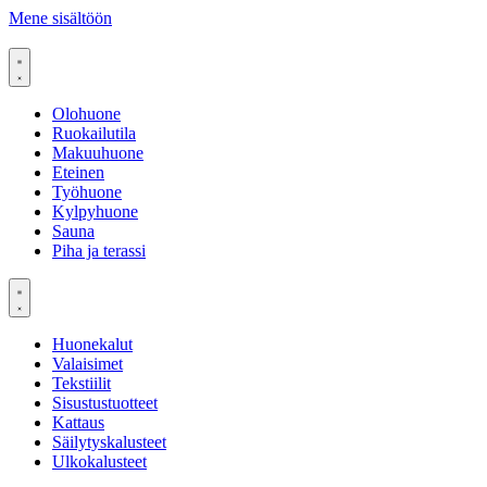
Mene sisältöön
Olohuone
Ruokailutila
Makuuhuone
Eteinen
Työhuone
Kylpyhuone
Sauna
Piha ja terassi
Huonekalut
Valaisimet
Tekstiilit
Sisustustuotteet
Kattaus
Säilytyskalusteet
Ulkokalusteet