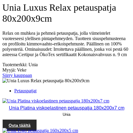
Unia Luxus Relax petauspatja
80x200x9cm
Relax on muhkea ja pehmeä petauspatja, jolla viimeistelet
vuoteeseesi ylellisen pinta­pehmeyden. Tuotteen sisus­pehmusteena
on profiloitu kimmovaahto-erikoispehmuste. Päällinen on 100%
polyesteriä. Ominaisuudet: Irroitettava päällinen, jonka voi pestä 60
asteessa Certipur ja ÖkoTex sertifikaatit Kokonaisvahvuus n. 9 cm
Tuotemerkki: Unia
Myyjä: Veke
Siirry kauppaan
Petauspatjat
Unia Platina viskoelastinen petauspatja 180x200x7 cm
Unia
Osta täältä