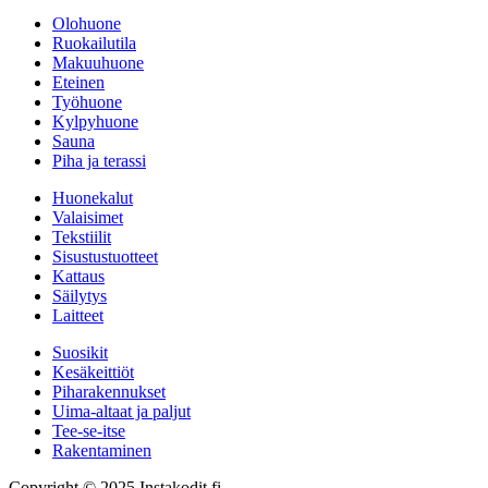
Olohuone
Ruokailutila
Makuuhuone
Eteinen
Työhuone
Kylpyhuone
Sauna
Piha ja terassi
Huonekalut
Valaisimet
Tekstiilit
Sisustustuotteet
Kattaus
Säilytys
Laitteet
Suosikit
Kesäkeittiöt
Piharakennukset
Uima-altaat ja paljut
Tee-se-itse
Rakentaminen
Copyright © 2025 Instakodit.fi