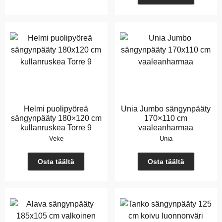
Helmi puolipyöreä
Unia Jumbo sängynpääty
sängynpääty 180×120 cm
170×110 cm
kullanruskea Torre 9
vaaleanharmaa
Veke
Unia
Osta täältä
Osta täältä