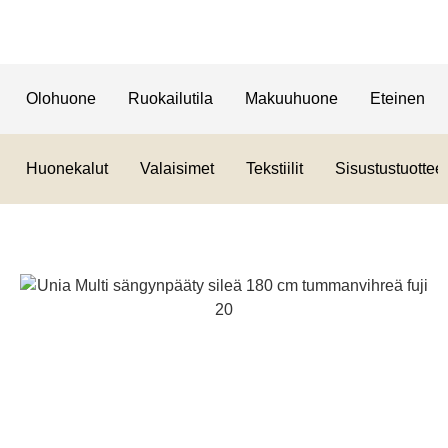
Olohuone
Ruokailutila
Makuuhuone
Eteinen
Huonekalut
Valaisimet
Tekstiilit
Sisustustuotteet