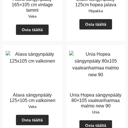
165×105 cm vintage
125cm hopea jalava
tammi
Hiipakka
Veke
Osta täältä
Osta täältä
Alava sängynpääty
Unia Hopea sängynpääty
125×105 cm valkoinen
80×105 vaaleanharmaa
malmo new 90
Veke
Unia
Osta täältä
Osta täältä