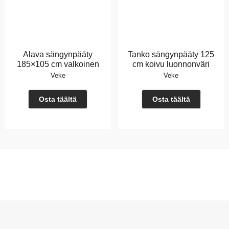
Alava sängynpääty
Tanko sängynpääty 125
185×105 cm valkoinen
cm koivu luonnonväri
Veke
Veke
Osta täältä
Osta täältä