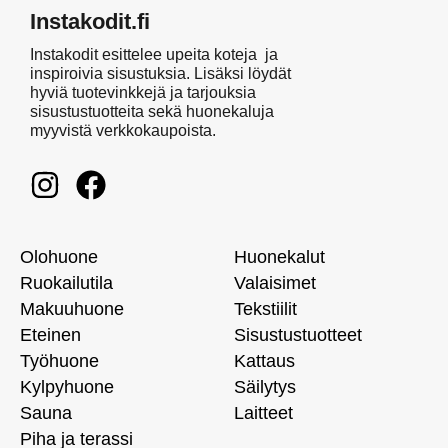
Instakodit.fi
Instakodit esittelee upeita koteja ja
inspiroivia sisustuksia. Lisäksi löydät
hyviä tuotevinkkejä ja tarjouksia
sisustustuotteita sekä huonekaluja
myyvistä verkkokaupoista.
Olohuone
Huonekalut
Ruokailutila
Valaisimet
Makuuhuone
Tekstiilit
Eteinen
Sisustustuotteet
Työhuone
Kattaus
Kylpyhuone
Säilytys
Sauna
Laitteet
Piha ja terassi